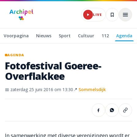
Naar hoofdinhoud
LIVE
Voorpagina
Nieuws
Sport
Cultuur
112
Agenda
AGENDA
Fotofestival
Goeree-
Overflakkee
📅
zaterdag 25 juni 2016
om 13:30
📍
Sommelsdijk
In samenwerking met diverse verenigingen wordt er