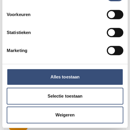
Magic Summer show met Steven Kazàn
DI
11
📍
Ouddorp
🕐
17:00
Voorkeuren
AUG.
Statistieken
Kinderdagen bij RTM-trammuseum in
WO
12
Ouddorp
Marketing
📍
Ouddorp
🕐
10:00
AUG.
Hippie Beach Day markt bij Houten Kaap
Alles toestaan
DO
13
📍
Ouddorp
🕐
12:00
AUG.
Selectie toestaan
Concert met Oekraïense musici in
DO
Weigeren
13
Dorpskerk Ouddorp
📍
Ouddorp
🕐
19:30
AUG.