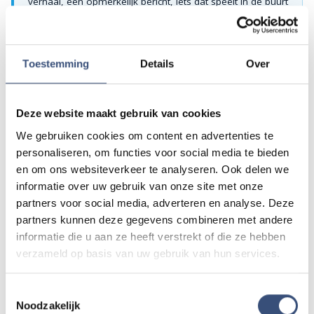
verhaal, een opmerkelijk bericht, iets dat speelt in de buurt
of als je politie of andere hulpdiensten ergens ziet: laat
het ons weten!
Mail naar
redactie@omroeparchipel.nl
Toestemming
Details
Over
💬
WhatsApp
0187-609512
Bel naar
0187-682630
📞
Deze website maakt gebruik van cookies
We gebruiken cookies om content en advertenties te
personaliseren, om functies voor social media te bieden
Foutje gezien of twijfel over een advertentie?
en om ons websiteverkeer te analyseren. Ook delen we
Zie je een fout in dit artikel, werkt iets niet goed of kom je een
informatie over uw gebruik van onze site met onze
advertentie tegen die niet klopt? Laat het ons weten via
partners voor social media, adverteren en analyse. Deze
redactie@omroeparchipel.nl
. We kijken er graag naar.
partners kunnen deze gegevens combineren met andere
informatie die u aan ze heeft verstrekt of die ze hebben
verzameld op basis van uw gebruik van hun services.
Andere events
Toestemmingsselectie
Noodzakelijk