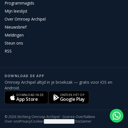
Programmagids
Mijn leeslijst
Over Omroep Archipel
Nieuwsbrief
Meldingen
Steun ons
RSS
DOWNLOAD DE APP
Omroep Archipel altijd in je broekzak — gratis voor iOS en
Android.
DOWNLOAD IN DE
ONTDEK HET OP
App Store
Google Play
©
2026
Stichting Omroep Archipel · Goeree-Overflakkee
Over ons
Privacy
Cookies
Cookievoorkeuren
Disclaimer