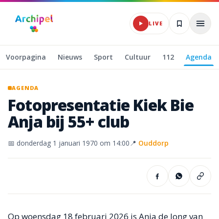
Naar hoofdinhoud
LIVE
Voorpagina
Nieuws
Sport
Cultuur
112
Agenda
AGENDA
Fotopresentatie
Kiek
Bie
Anja
bij
55+
club
📅
donderdag 1 januari 1970
om 14:00
📍
Ouddorp
Op woensdag 18 februari 2026 is Anja de Jong van