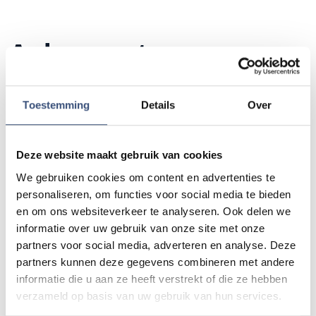
Andere events
Matinee-concert in Dorpskerk
ZA
Toestemming
Details
Over
8
📍
Ouddorp
🕐
11:00
AUG.
Deze website maakt gebruik van cookies
We gebruiken cookies om content en advertenties te
Magic Summer show met Steven Kazàn
DI
personaliseren, om functies voor social media te bieden
11
📍
Ouddorp
🕐
17:00
en om ons websiteverkeer te analyseren. Ook delen we
AUG.
informatie over uw gebruik van onze site met onze
partners voor social media, adverteren en analyse. Deze
partners kunnen deze gegevens combineren met andere
Kinderdagen bij RTM-trammuseum in
WO
informatie die u aan ze heeft verstrekt of die ze hebben
12
Ouddorp
verzameld op basis van uw gebruik van hun services.
📍
Ouddorp
🕐
10:00
AUG.