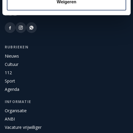
Publieke streekomroep van Goeree-Overflakkee —
Weigeren
onafhankelijk nieuws, sport, cultuur, en live radio en tv voor het
eiland.
RUBRIEKEN
Nieuws
Cultuur
112
Sport
Agenda
INFORMATIE
Organisatie
ANBI
Vacature vrijwilliger