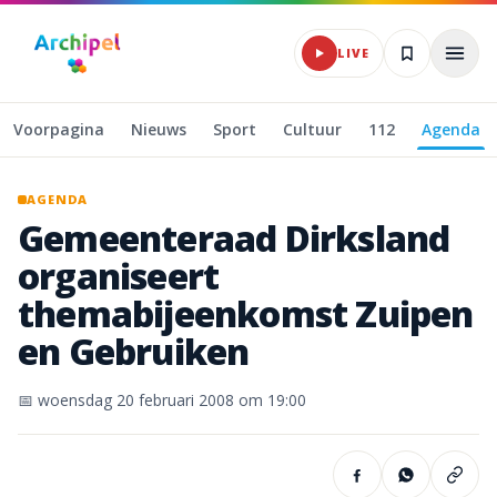
Naar hoofdinhoud
LIVE
Voorpagina
Nieuws
Sport
Cultuur
112
Agenda
AGENDA
Gemeenteraad
Dirksland
organiseert
themabijeenkomst
Zuipen
en
Gebruiken
📅
woensdag 20 februari 2008
om 19:00