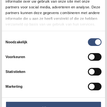
8
informatie over uw gebruik van onze site met onze
AUG.
partners voor social media, adverteren en analyse. Deze
partners kunnen deze gegevens combineren met andere
informatie die u aan ze heeft verstrekt of die ze hebben
Magic Summer show met Steven Kazàn
verzameld op basis van uw gebruik van hun services.
DI
11
📍
Ouddorp
🕐
17:00
AUG.
Toestemmingsselectie
Noodzakelijk
Kinderdagen bij RTM-trammuseum in
WO
12
Ouddorp
Voorkeuren
📍
Ouddorp
🕐
10:00
AUG.
Statistieken
Hippie Beach Day markt bij Houten Kaap
DO
13
Marketing
📍
Ouddorp
🕐
12:00
AUG.