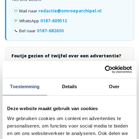
Mail naar
redactie@omroeparchipel.nl
💬
WhatsApp
0187-609512
Bel naar
0187-682630
📞
Foutje gezien of twijfel over een advertentie?
Zie je een fout in dit artikel, werkt iets niet goed of kom je een
advertentie tegen die niet klopt? Laat het ons weten via
redactie@omroeparchipel.nl
. We kijken er graag naar.
Toestemming
Details
Over
Andere events
Deze website maakt gebruik van cookies
We gebruiken cookies om content en advertenties te
personaliseren, om functies voor social media te bieden
Matinee-concert in Dorpskerk
ZA
en om ons websiteverkeer te analyseren. Ook delen we
📍
Ouddorp
🕐
11:00