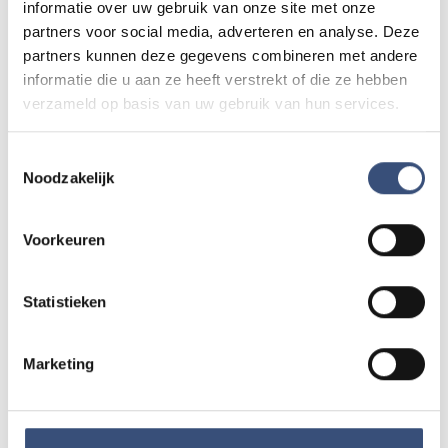
informatie over uw gebruik van onze site met onze
het evenement en de kaartverkoop kunt u terecht op
partners voor social media, adverteren en analyse. Deze
www.soroptimist.nl/goeree-overflakkee
.
partners kunnen deze gegevens combineren met andere
informatie die u aan ze heeft verstrekt of die ze hebben
verzameld op basis van uw gebruik van hun services.
LOCATIE
Toestemmingsselectie
Noodzakelijk
Voorkeuren
Statistieken
Tip de redactie
Marketing
Heb je nieuws voor ons? Of het nu gaat om een leuk
verhaal, een opmerkelijk bericht, iets dat speelt in de buurt
of als je politie of andere hulpdiensten ergens ziet: laat