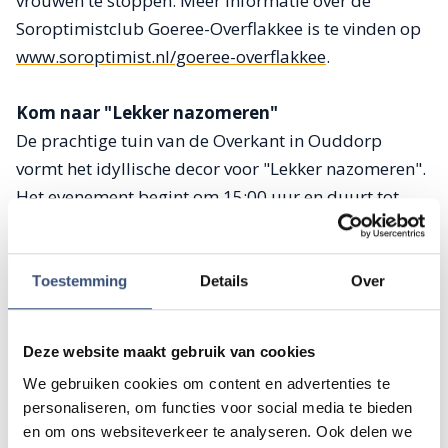
vrouwen te stoppen. Meer informatie over de
Soroptimistclub Goeree-Overflakkee is te vinden op
www.soroptimist.nl/goeree-overflakkee
.
Kom naar "Lekker nazomeren"
De prachtige tuin van de Overkant in Ouddorp
vormt het idyllische decor voor "Lekker nazomeren".
Het evenement begint om 15:00 uur en duurt tot
19:00 uur. Toegangskaarten zijn verkrijgbaar voor
slechts 7,50 euro, zowel vooraf als aan de deur. Kom
genieten van heerlijk eten, sfeervolle muziek en
Toestemming
Details
Over
gezelligheid, terwijl u bijdraagt aan een waardevol
doel.
Deze website maakt gebruik van cookies
De Overkant vind u aan de Dijkstelweg 33 3253 TA in
We gebruiken cookies om content en advertenties te
personaliseren, om functies voor social media te bieden
Ouddorp. Toegang bedraagt € 7,50 (verkrijgbaar
en om ons websiteverkeer te analyseren. Ook delen we
vooraf of aan de deur). Voor meer informatie over