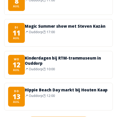
8
📍
Ouddorp
🕐
11:00
AUG.
Magic Summer show met Steven Kazàn
DI
11
📍
Ouddorp
🕐
17:00
AUG.
Kinderdagen bij RTM-trammuseum in
WO
12
Ouddorp
📍
Ouddorp
🕐
10:00
AUG.
Hippie Beach Day markt bij Houten Kaap
DO
13
📍
Ouddorp
🕐
12:00
AUG.