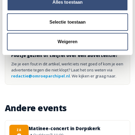
het ons weten!
Alles toestaan
Mail naar
redactie@omroeparchipel.nl
💬
WhatsApp
0187-609512
Selectie toestaan
Bel naar
0187-682630
📞
Weigeren
Foutje gezien of twijfel over een advertentie?
Zie je een fout in dit artikel, werkt iets niet goed of kom je een
advertentie tegen die niet klopt? Laat het ons weten via
redactie@omroeparchipel.nl
. We kijken er graag naar.
Andere events
Matinee-concert in Dorpskerk
ZA