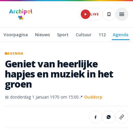
Naar hoofdinhoud
LIVE
Voorpagina
Nieuws
Sport
Cultuur
112
Agenda
AGENDA
Geniet
van
heerlijke
hapjes
en
muziek
in
het
groen
📅
donderdag 1 januari 1970
om 15:00
📍
Ouddorp