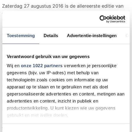
Zaterdag 27 augustus 2016 is de allereerste editie van
de GO Color. Deelnemers leggen een loop van 5
kilometer af, de route start in het centrum van
Middelharnis. Op vaste punten worden de lopers
gekleurd met kleurpoeder. Het gaat bij de GO Color niet
Toestemming
Details
Advertentie-instellingen
Ov
om als eerste over de finish komen maar om het plezier
met elkaar. Er zijn al bijna 1000 deelnemers dus alle
ingrediënten voor een mooi feestje zijn aanwezig.
Verantwoord gebruik van uw gegevens
Na afloop van de GO Color zijn er diverse
Wij en
onze 1022 partners
verwerken je persoonlijke
activiteiten voor jong en oud rondom de start/finish
gegevens (bijv. uw IP-adres) met behulp van
georganiseerd. Een hapje eten en een lekker
technologieën zoals cookies om informatie op uw
drankje, een kidscorner voor de kinderen en een
apparaat op te slaan en te gebruiken met als doel
podium met muziek. De opbrengst van dit
gepersonaliseerde advertenties en content, metingen aan
evenement is bestemd voor de A21 Campaign, een
advertenties en content, inzicht in publiek en
productontwikkeling. U kunt kiezen wie uw gegevens
organisatie die strijdt tegen mensenhandel.
gebruikt en met welke doelen.
De GO Color wordt georganiseerd door stichting
We GO Together. Deze stichting heeft onder andere
Als u het toestaat, willen we ook graag:
Toestemmingsselectie