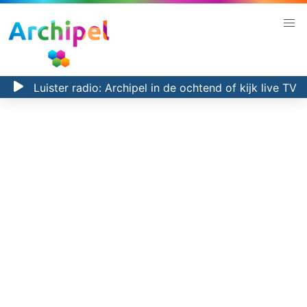
Luister radio:
Archipel in de ochtend
of kijk
live TV