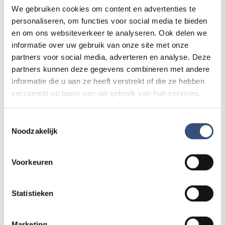
We gebruiken cookies om content en advertenties te
personaliseren, om functies voor social media te bieden
Andere events
en om ons websiteverkeer te analyseren. Ook delen we
informatie over uw gebruik van onze site met onze
partners voor social media, adverteren en analyse. Deze
Matinee-concert in Dorpskerk
ZA
8
partners kunnen deze gegevens combineren met andere
📍
Ouddorp
🕐
11:00
informatie die u aan ze heeft verstrekt of die ze hebben
AUG.
verzameld op basis van uw gebruik van hun services.
Toestemmingsselectie
Magic Summer show met Steven Kazàn
DI
11
Noodzakelijk
📍
Ouddorp
🕐
17:00
AUG.
Voorkeuren
Kinderdagen bij RTM-trammuseum in
WO
12
Ouddorp
Statistieken
📍
Ouddorp
🕐
10:00
AUG.
Marketing