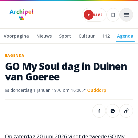
Naar hoofdinhoud
LIVE
Voorpagina
Nieuws
Sport
Cultuur
112
Agenda
AGENDA
GO
My
Soul
dag
in
Duinen
van
Goeree
📅
donderdag 1 januari 1970
om 16:00
📍
Ouddorp
Op zaterdag 20 juni 2026 vindt de tweede GO My