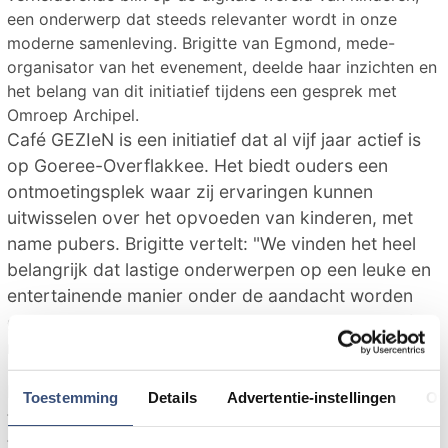
een onderwerp dat steeds relevanter wordt in onze
moderne samenleving. Brigitte van Egmond, mede-
organisator van het evenement, deelde haar inzichten en
het belang van dit initiatief tijdens een gesprek met
Omroep Archipel.
Café GEZIeN is een initiatief dat al vijf jaar actief is
op Goeree-Overflakkee. Het biedt ouders een
ontmoetingsplek waar zij ervaringen kunnen
uitwisselen over het opvoeden van kinderen, met
name pubers. Brigitte vertelt: "We vinden het heel
belangrijk dat lastige onderwerpen op een leuke en
entertainende manier onder de aandacht worden
gebracht. Deze theatershow over pubers en social
media is daar een perfect voorbeeld van."
De keuze voor een theatervoorstelling is niet
Toestemming
Details
Advertentie-instellingen
Ov
toevallig. In het verleden organiseerde Café GEZIeN
themabijeenkomsten, maar na de coronaperiode