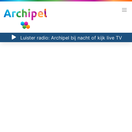
Luister radio:
Archipel bij nacht
of kijk
live TV