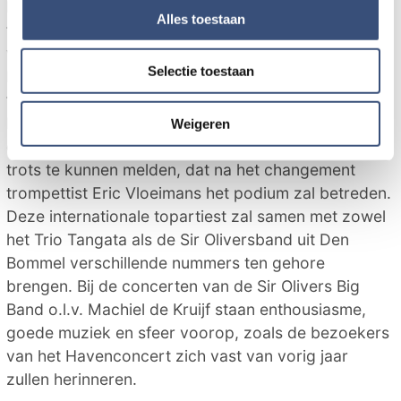
Hans van Heemst op het carillon van de Goereese
en om ons websiteverkeer te analyseren. Ook delen we
Alles toestaan
toren. De Koninklijke Fanfare Apollo onder leiding
informatie over uw gebruik van onze site met onze
van dirigent Alex Thyssen opent deze editie van het
partners voor social media, adverteren en analyse. Deze
Selectie toestaan
Havenconcert. Het programma wordt vervolgd met
partners kunnen deze gegevens combineren met andere
tango Trio Tangata, bestaande uit Jacqueline
informatie die u aan ze heeft verstrekt of die ze hebben
verzameld op basis van uw gebruik van hun services.
Edeling (bandonéon), Margreet Markerink (piano)
Weigeren
en op de contrabas Boris Franz. De organisatie is
trots te kunnen melden, dat na het changement
trompettist Eric Vloeimans het podium zal betreden.
Deze internationale topartiest zal samen met zowel
het Trio Tangata als de Sir Oliversband uit Den
Bommel verschillende nummers ten gehore
brengen. Bij de concerten van de Sir Olivers Big
Band o.l.v. Machiel de Kruijf staan enthousiasme,
goede muziek en sfeer voorop, zoals de bezoekers
van het Havenconcert zich vast van vorig jaar
zullen herinneren.