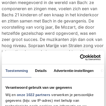
worden meegevoerd in de wereld van Bach: ze
componeren en zingen mee, voelen zich een van
Bachs 21 kinderen of een knaap in het kinderkoor
en zitten samen met Bach in de gevangenis. De
voorstelling van vorig jaar, Be Mozart, die door
hetzelfde gezelschap werd opgevoerd, was een
zeer groot succes. De muzikanten zijn dan ook van
hoog niveau. Sopraan Marijje van Stralen zong voor
internationale operahuizen en maakt met haar
loepzuivere stemgeluid veel indruk. Ook violiste
Marieke de Bruijn en cellist Jos Teeken hebben
ruimschoots hun sporen verdiend bij bekende
Toestemming
Details
Advertentie-instellingen
Ov
orkesten.
Muziekdag
Verantwoord gebruik van uw gegevens
Op zaterdag 11 september heeft, in aansluiting op
Wij en
onze 1022 partners
verwerken je persoonlijke
het Havenconcert Junior, een aantal
gegevens (bijv. uw IP-adres) met behulp van
muziekverenigingen activiteiten gepland, zoals