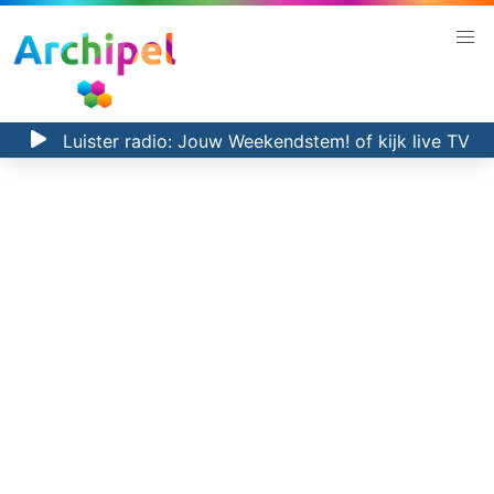
Luister radio:
Jouw Weekendstem!
of kijk
live TV