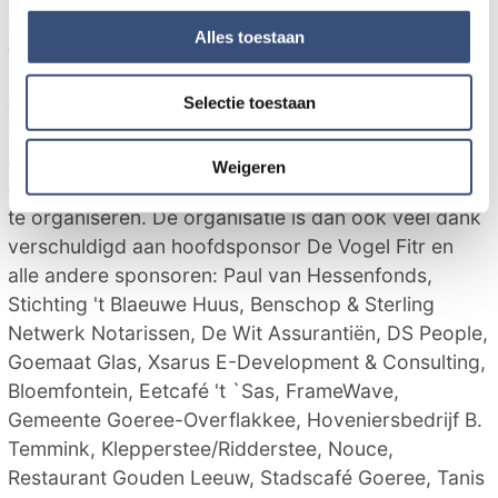
personaliseren, om functies voor social media te bieden
Muziekweekend is terug te vinden op de website
en om ons websiteverkeer te analyseren. Ook delen we
Alles toestaan
www.havenconcert.nl
.
informatie over uw gebruik van onze site met onze
partners voor social media, adverteren en analyse. Deze
Sponsoren
Selectie toestaan
partners kunnen deze gegevens combineren met andere
De Stichting Havenconcert Goedereede is volledig
informatie die u aan ze heeft verstrekt of die ze hebben
afhankelijk van giften, donaties en subsidies. Zonder
verzameld op basis van uw gebruik van hun services.
Weigeren
deze steun, zou het niet mogelijk zijn dit evenement
te organiseren. De organisatie is dan ook veel dank
verschuldigd aan hoofdsponsor De Vogel Fitr en
alle andere sponsoren: Paul van Hessenfonds,
Stichting 't Blaeuwe Huus, Benschop & Sterling
Netwerk Notarissen, De Wit Assurantiën, DS People,
Goemaat Glas, Xsarus E-Development & Consulting,
Bloemfontein, Eetcafé 't `Sas, FrameWave,
Gemeente Goeree-Overflakkee, Hoveniersbedrijf B.
Temmink, Klepperstee/Ridderstee, Nouce,
Restaurant Gouden Leeuw, Stadscafé Goeree, Tanis