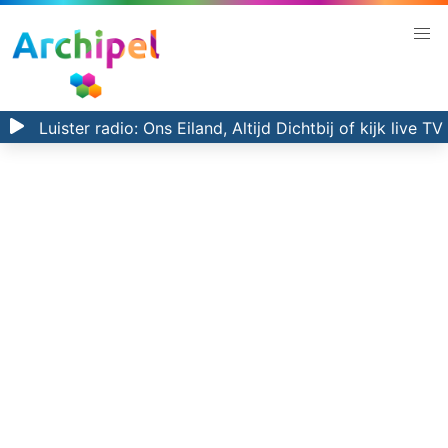
Luister radio:
Ons Eiland, Altijd Dichtbij
of kijk
live TV