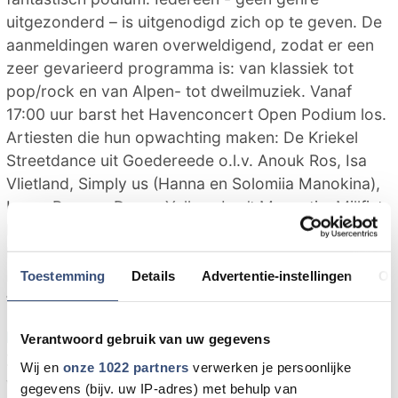
uitgezonderd – is uitgenodigd zich op te geven. De
aanmeldingen waren overweldigend, zodat er een
zeer gevarieerd programma is: van klassiek tot
pop/rock en van Alpen- tot dweilmuziek. Vanaf
17:00 uur barst het Havenconcert Open Podium los.
Artiesten die hun opwachting maken: De Kriekel
Streetdance uit Goedereede o.l.v. Anouk Ros, Isa
Vlietland, Simply us (Hanna en Solomiia Manokina),
Laura Paasse, Danny Yellow, Isa ’t Mannetje, Millfist,
Eloise Grinwis, Die Grevelinger Musikanten,
Baneham en tot slot De Vromme Blaezers. DJ Jorg
Moerkerke uit Ouddorp zal voor muziek zorgen
Toestemming
Details
Advertentie-instellingen
Ov
tussen de verschillende acts.
Havenconcert
Verantwoord gebruik van uw gegevens
Zaterdag 2 juli start vanaf 19:30 uur het
Wij en
onze 1022 partners
verwerken je persoonlijke
voorprogramma van het Havenconcert met Hans
gegevens (bijv. uw IP-adres) met behulp van