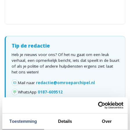
Tip de redactie
Heb je nieuws voor ons? Of het nu gaat om een leuk
verhaal, een opmerkelijk bericht, iets dat speelt in de buurt
of als je politie of andere hulpdiensten ergens ziet: laat
het ons weten!
Mail naar
redactie@omroeparchipel.nl
💬
WhatsApp
0187-609512
Bel naar
0187-682630
📞
Toestemming
Details
Over
Foutje gezien of twijfel over een advertentie?