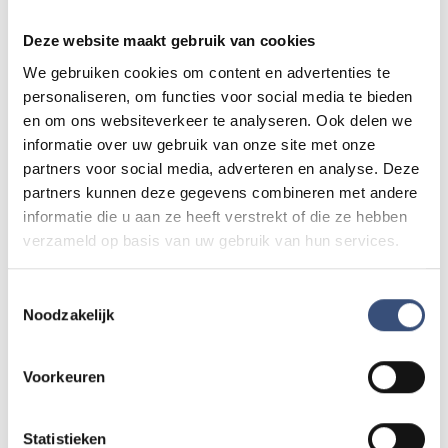
Zie je een fout in dit artikel, werkt iets niet goed of kom je een
advertentie tegen die niet klopt? Laat het ons weten via
Deze website maakt gebruik van cookies
redactie@omroeparchipel.nl
. We kijken er graag naar.
We gebruiken cookies om content en advertenties te
personaliseren, om functies voor social media te bieden
en om ons websiteverkeer te analyseren. Ook delen we
informatie over uw gebruik van onze site met onze
Andere events
partners voor social media, adverteren en analyse. Deze
partners kunnen deze gegevens combineren met andere
informatie die u aan ze heeft verstrekt of die ze hebben
Magic Summer show met Steven Kazàn
DI
11
verzameld op basis van uw gebruik van hun services.
📍
Ouddorp
🕐
17:00
AUG.
Toestemmingsselectie
Noodzakelijk
Kinderdagen bij RTM-trammuseum in
WO
12
Ouddorp
Voorkeuren
📍
Ouddorp
🕐
10:00
AUG.
Statistieken