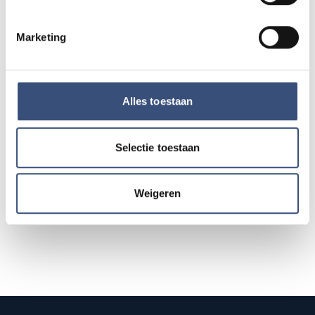
Hippie Beach Day markt bij Houten Kaap
DO
13
📍
Ouddorp
🕐
12:00
Marketing
AUG.
Concert met Oekraïense musici in
Alles toestaan
DO
13
Dorpskerk Ouddorp
📍
Ouddorp
🕐
19:30
AUG.
Selectie toestaan
Alle events op de agenda →
Weigeren