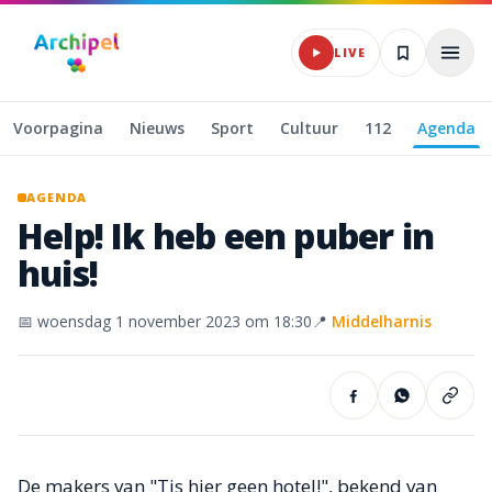
Naar hoofdinhoud
LIVE
Voorpagina
Nieuws
Sport
Cultuur
112
Agenda
AGENDA
Help!
Ik
heb
een
puber
in
huis!
📅
woensdag 1 november 2023
om 18:30
📍
Middelharnis
De makers van "Tis hier geen hotel!", bekend van