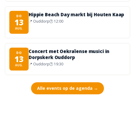
Hippie Beach Day markt bij Houten Kaap
DO
13
📍
Ouddorp
🕐
12:00
AUG.
Concert met Oekraïense musici in
DO
13
Dorpskerk Ouddorp
📍
Ouddorp
🕐
19:30
AUG.
Alle events op de agenda →