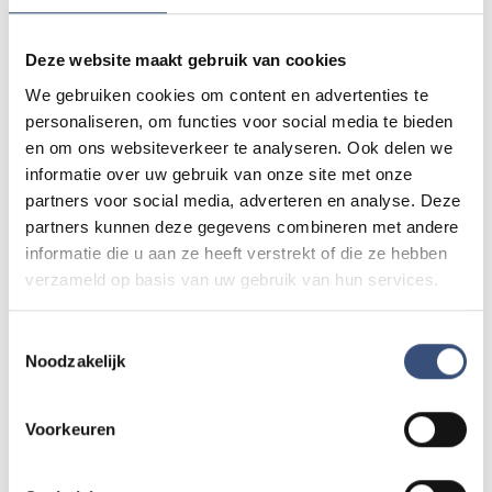
20:15 uur Gedichten voorgedragen door
leerlingen basisscholen
Deze website maakt gebruik van cookies
20:20 uur Toespraak en kranslegging door
We gebruiken cookies om content en advertenties te
wethouder Daan Markwat
personaliseren, om functies voor social media te bieden
20:30 uur Toespraak en kranslegging door
en om ons websiteverkeer te analyseren. Ook delen we
informatie over uw gebruik van onze site met onze
Honarary Consul Finland, de heer M. Verbrugge
partners voor social media, adverteren en analyse. Deze
20:40 uur Eén minuut stilte, gevolgd door
partners kunnen deze gegevens combineren met andere
Taptoe
informatie die u aan ze heeft verstrekt of die ze hebben
20:41 uur Overige krans- en bloemleggingen
verzameld op basis van uw gebruik van hun services.
20:45 uur Koffiemoment in Ons Dorpshuis,
Korteweegje 14
Toestemmingsselectie
Noodzakelijk
Den Bommel, locatie monument Voorstraat
19:00 uur Aanvang herdenkingsbijeenkomst in
Voorkeuren
de Hervormde Kerk, Voorstraat 25
19:50 uur Wandelen naar het