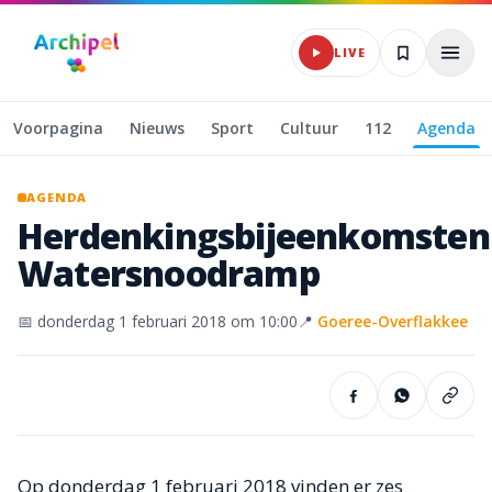
Naar hoofdinhoud
LIVE
Voorpagina
Nieuws
Sport
Cultuur
112
Agenda
AGENDA
Herdenkingsbijeenkomsten
Watersnoodramp
📅
donderdag 1 februari 2018
om 10:00
📍
Goeree-Overflakkee
Op donderdag 1 februari 2018 vinden er zes