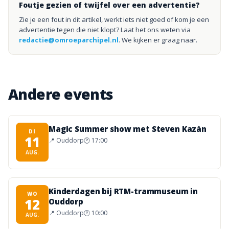
Foutje gezien of twijfel over een advertentie?
Zie je een fout in dit artikel, werkt iets niet goed of kom je een
advertentie tegen die niet klopt? Laat het ons weten via
redactie@omroeparchipel.nl
. We kijken er graag naar.
Andere events
Magic Summer show met Steven Kazàn
DI
11
📍
Ouddorp
🕐
17:00
AUG.
Kinderdagen bij RTM-trammuseum in
WO
12
Ouddorp
📍
Ouddorp
🕐
10:00
AUG.