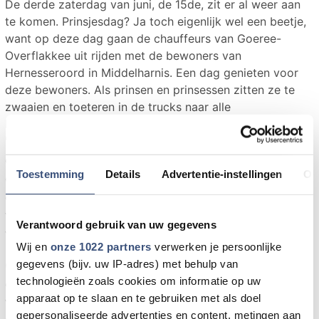
De derde zaterdag van juni, de 15de, zit er al weer aan
te komen. Prinsjesdag? Ja toch eigenlijk wel een beetje,
want op deze dag gaan de chauffeurs van Goeree-
Overflakkee uit rijden met de bewoners van
Hernesseroord in Middelharnis. Een dag genieten voor
deze bewoners. Als prinsen en prinsessen zitten ze te
zwaaien en toeteren in de trucks naar alle
belangstellenden langs de wegen.
's Ochtends om een uur of half negen verzamelen
de trucks zich op het terrein van Hernesseroord en
Toestemming
Details
Advertentie-instellingen
Ov
de wegen er rondom heen. Voor het oog een grote
chaos, maar door de politie en vele medewerkers
van de chauffeurs vereniging Flakkee wordt alles zo
Verantwoord gebruik van uw gegevens
veel mogelijk in goede banen geleid.
Wij en
onze 1022 partners
verwerken je persoonlijke
Om 10:00 uur zet de lange stoet zich in beweging
gegevens (bijv. uw IP-adres) met behulp van
technologieën zoals cookies om informatie op uw
en gaat deze vanaf het terrein van Hernesseroord
apparaat op te slaan en te gebruiken met als doel
via Middelharnis, Sommelsdijk, Dirksland,
gepersonaliseerde advertenties en content, metingen aan