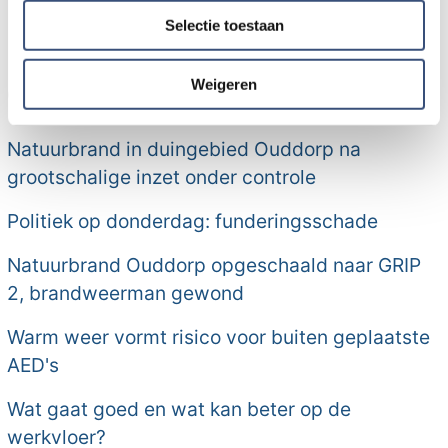
partners voor social media, adverteren en analyse. Deze
Selectie toestaan
partners kunnen deze gegevens combineren met andere
Meer nieuws van Goeree-
informatie die u aan ze heeft verstrekt of die ze hebben
verzameld op basis van uw gebruik van hun services.
Weigeren
Overflakkee:
Natuurbrand in duingebied Ouddorp na
grootschalige inzet onder controle
Politiek op donderdag: funderingsschade
Natuurbrand Ouddorp opgeschaald naar GRIP
2, brandweerman gewond
Warm weer vormt risico voor buiten geplaatste
AED's
Wat gaat goed en wat kan beter op de
werkvloer?