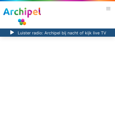
Luister radio:
Archipel bij nacht
of kijk
live TV