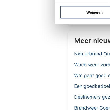
We gebruiken cookies om cont
Dorpstienden 4 i
websiteverkeer te analyseren
gewenst moment 
media, adverteren en analys
Weigeren
verstrekt of die ze hebben v
Meer nieu
Natuurbrand Ou
Warm weer vormt
Wat gaat goed e
Een goedbedoel
Deelnemers gezo
Brandweer Goere