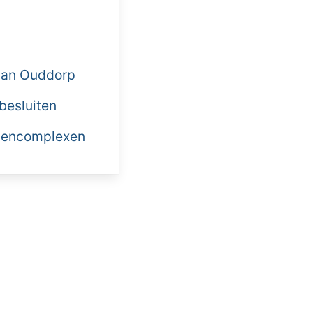
 van Ouddorp
 besluiten
llencomplexen