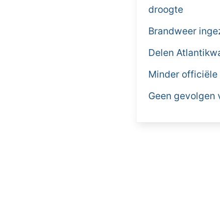
droogte
Brandweer ingez
Delen Atlantikw
Minder officiële
Geen gevolgen v