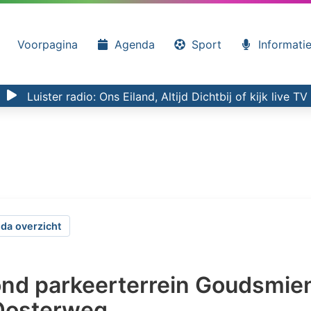
Voorpagina
Agenda
Sport
Informati
Luister radio:
Ons Eiland, Altijd Dichtbij
of kijk
live TV
da overzicht
ond parkeerterrein Goudsmie
Oosterweg