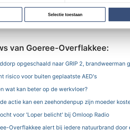
ent en advertenties te personaliseren, om functies voor social
n Ouddorp. Belangstellenden kunnen tussen 19.30 en 21
. Ook delen we informatie over uw gebruik van onze site met on
binnenlopen.
e. Deze partners kunnen deze gegevens combineren met andere i
Selectie toestaan
erzameld op basis van uw gebruik van hun services.
ws van Goeree-Overflakkee:
ddorp opgeschaald naar GRIP 2, brandweerman
 risico voor buiten geplaatste AED's
n wat kan beter op de werkvloer?
de actie kan een zeehondenpup zijn moeder kost
cht voor 'Loper belicht' bij Omloop Radio
e-Overflakkee alert bij iedere natuurbrand door