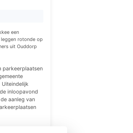
kkee een
 leggen rotonde op
ners uit Ouddorp
n parkeerplaatsen
 gemeente
Uiteindelijk
s de inloopavond
 de aanleg van
 parkeerplaatsen