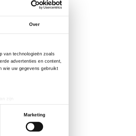
 het kruispunt
eemt de
redeweg over te
Over
en met het
en van de
rotonde vergroot
t midden van de
p van technologieën zoals
weg over kunnen
erde advertenties en content,
jdens de
en wie uw gegevens gebruikt
e op de kruising
an zijn
 2018 een
rinting)
t
t
detailgedeelte
in. U kunt uw
Marketing
tekening van de
e adviseurs van
 in Dorpstienden,