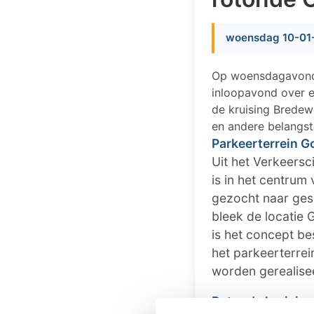
woensdag 10-01-
Op woensdagavond 
inloopavond over e
de kruising Brede
en andere belangst
Parkeerterrein 
Uit het Verkeersc
is in het centru
gezocht naar gesc
bleek de locatie 
is het concept b
het parkeerterrei
worden gerealise
Rotonde kruisin