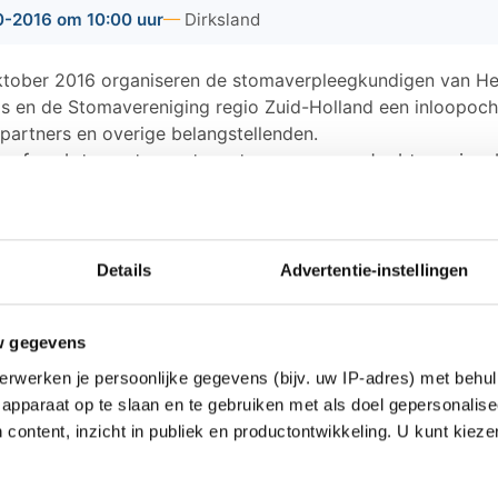
-2016 om 10:00 uur
Dirksland
tober 2016 organiseren de stomaverpleegkundigen van He
s en de Stomavereniging regio Zuid-Holland een inloopoc
partners en overige belangstellenden.
n sfeer lotgenoten ontmoeten en van gedachten wissel
r is volop ruimte om onderwerpen zoals bijvoorbeeld v
 ter sprake te brengen. Medische vragen kunnen aan 
digen gesteld worden. Door zowel stomadragers als 
Details
Advertentie-instellingen
nkomsten vaak als zinvol en positief ervaren. Ook uw
.
w gegevens
ber 2016 van 10:00 - 12:00 uur.
erwerken je persoonlijke gegevens (bijv. uw IP-adres) met behul
w Onder de Wiek, Ring 57, 3247 BN Dirksland.
apparaat op te slaan en te gebruiken met als doel gepersonalise
s en u hoeft zich vooraf niet aan te melden.
 content, inzicht in publiek en productontwikkeling. U kunt kiez