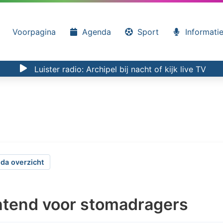
Voorpagina
Agenda
Sport
Informati
Luister radio:
Archipel bij nacht
of kijk
live TV
da overzicht
htend voor stomadragers