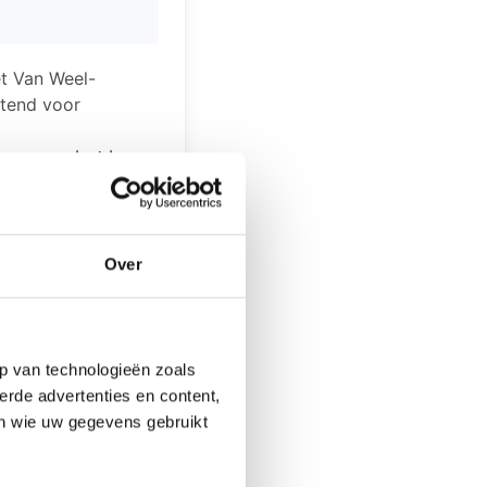
t Van Weel-
htend voor
en over het leven
akantie, werk,
de
hun partners
Over
 partner is dus
p van technologieën zoals
erde advertenties en content,
en wie uw gegevens gebruikt