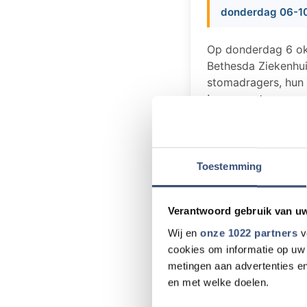
donderdag 06-10
Op donderdag 6 ok
Bethesda Ziekenhui
stomadragers, hun 
In een ontspanne
met een stoma. E
sport of voeding
stomaverpleegkun
Toestemming
worden deze bijee
van harte welkom
Verantwoord gebruik van u
Donderdag 6 okto
Wij en
onze 1022 partners
v
Verenigingsgebou
cookies om informatie op uw 
De inloop is grati
metingen aan advertenties en
en met welke doelen.