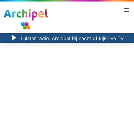
Luister radio:
Archipel bij nacht
of kijk
live TV