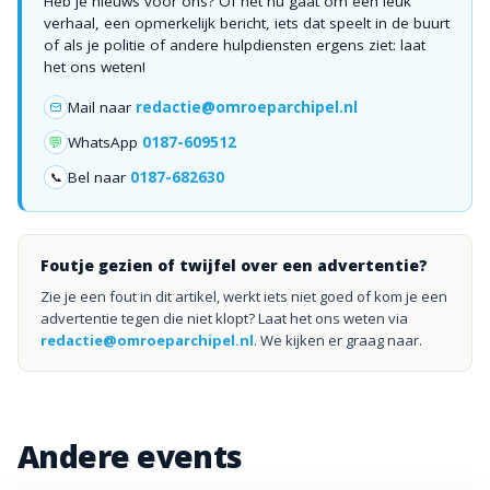
Heb je nieuws voor ons? Of het nu gaat om een leuk
verhaal, een opmerkelijk bericht, iets dat speelt in de buurt
of als je politie of andere hulpdiensten ergens ziet: laat
het ons weten!
Mail naar
redactie@omroeparchipel.nl
💬
WhatsApp
0187-609512
Bel naar
0187-682630
📞
Foutje gezien of twijfel over een advertentie?
Zie je een fout in dit artikel, werkt iets niet goed of kom je een
advertentie tegen die niet klopt? Laat het ons weten via
redactie@omroeparchipel.nl
. We kijken er graag naar.
Andere events