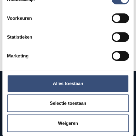
AUG.
Voorkeuren
Alle events op de agenda →
Statistieken
Marketing
Alles toestaan
Selectie toestaan
Publieke streekomroep van Goeree-Overflakkee. Onafhankelijk
nieuws, sport, cultuur, en live radio en tv voor het eiland.
Weigeren