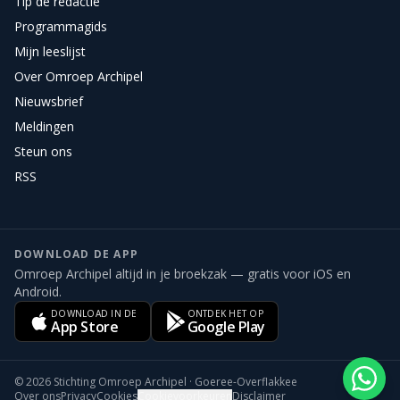
Tip de redactie
Programmagids
Mijn leeslijst
Over Omroep Archipel
Nieuwsbrief
Meldingen
Steun ons
RSS
DOWNLOAD DE APP
Omroep Archipel altijd in je broekzak — gratis voor iOS en
Android.
DOWNLOAD IN DE
ONTDEK HET OP
App Store
Google Play
©
2026
Stichting Omroep Archipel · Goeree-Overflakkee
Over ons
Privacy
Cookies
Cookievoorkeuren
Disclaimer