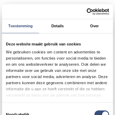
Magic Summer show met Steven Kazàn
DI
11
📍
Ouddorp
🕐
17:00
AUG.
Toestemming
Details
Over
Kinderdagen bij RTM-trammuseum in
WO
Deze website maakt gebruik van cookies
12
Ouddorp
📍
Ouddorp
🕐
10:00
We gebruiken cookies om content en advertenties te
AUG.
personaliseren, om functies voor social media te bieden
en om ons websiteverkeer te analyseren. Ook delen we
informatie over uw gebruik van onze site met onze
Hippie Beach Day markt bij Houten Kaap
DO
13
partners voor social media, adverteren en analyse. Deze
📍
Ouddorp
🕐
12:00
partners kunnen deze gegevens combineren met andere
AUG.
informatie die u aan ze heeft verstrekt of die ze hebben
verzameld op basis van uw gebruik van hun services.
Concert met Oekraïense musici in
DO
13
Dorpskerk Ouddorp
Toestemmingsselectie
Noodzakelijk
📍
Ouddorp
🕐
19:30