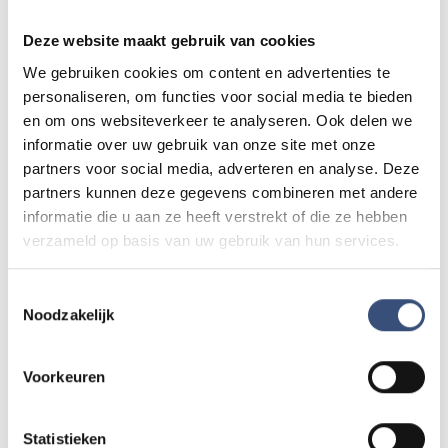
Zie je een fout in dit artikel, werkt iets niet goed of kom je een
advertentie tegen die niet klopt? Laat het ons weten via
Deze website maakt gebruik van cookies
redactie@omroeparchipel.nl
. We kijken er graag naar.
We gebruiken cookies om content en advertenties te
personaliseren, om functies voor social media te bieden
en om ons websiteverkeer te analyseren. Ook delen we
informatie over uw gebruik van onze site met onze
Andere events
partners voor social media, adverteren en analyse. Deze
partners kunnen deze gegevens combineren met andere
informatie die u aan ze heeft verstrekt of die ze hebben
Matinee-concert in Dorpskerk
ZA
8
verzameld op basis van uw gebruik van hun services.
📍
Ouddorp
🕐
11:00
AUG.
Toestemmingsselectie
Noodzakelijk
Magic Summer show met Steven Kazàn
DI
11
📍
Ouddorp
🕐
17:00
Voorkeuren
AUG.
Statistieken