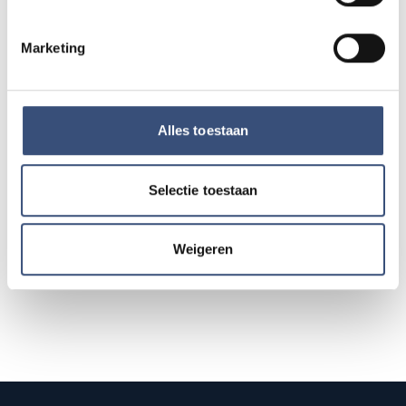
Kinderdagen bij RTM-trammuseum in
WO
12
Ouddorp
Marketing
📍
Ouddorp
🕐
10:00
AUG.
Hippie Beach Day markt bij Houten Kaap
Alles toestaan
DO
13
📍
Ouddorp
🕐
12:00
AUG.
Selectie toestaan
Alle events op de agenda →
Weigeren