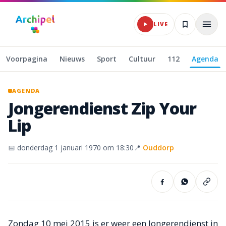
Naar hoofdinhoud
LIVE
Voorpagina
Nieuws
Sport
Cultuur
112
Agenda
AGENDA
Jongerendienst
Zip
Your
Lip
📅
donderdag 1 januari 1970
om 18:30
📍
Ouddorp
Zondag 10 mei 2015 is er weer een Jongerendienst in