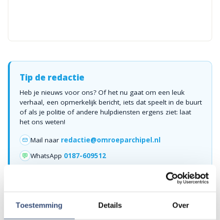
Tip de redactie
Heb je nieuws voor ons? Of het nu gaat om een leuk
verhaal, een opmerkelijk bericht, iets dat speelt in de buurt
of als je politie of andere hulpdiensten ergens ziet: laat
het ons weten!
Mail naar
redactie@omroeparchipel.nl
💬
WhatsApp
0187-609512
Bel naar
0187-682630
📞
Toestemming
Details
Over
Foutje gezien of twijfel over een advertentie?