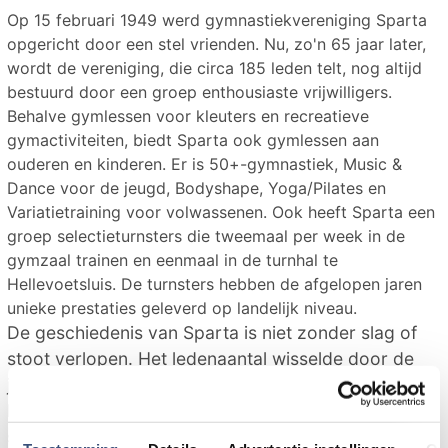
Op 15 februari 1949 werd gymnastiekvereniging Sparta
opgericht door een stel vrienden. Nu, zo'n 65 jaar later,
wordt de vereniging, die circa 185 leden telt, nog altijd
bestuurd door een groep enthousiaste vrijwilligers.
Behalve gymlessen voor kleuters en recreatieve
gymactiviteiten, biedt Sparta ook gymlessen aan
ouderen en kinderen. Er is 50+-gymnastiek, Music &
Dance voor de jeugd, Bodyshape, Yoga/Pilates en
Variatietraining voor volwassenen. Ook heeft Sparta een
groep selectieturnsters die tweemaal per week in de
gymzaal trainen en eenmaal in de turnhal te
Hellevoetsluis. De turnsters hebben de afgelopen jaren
unieke prestaties geleverd op landelijk niveau.
De geschiedenis van Sparta is niet zonder slag of
stoot verlopen. Het ledenaantal wisselde door de
jaren heen sterk en het was moeilijk om geschikte
leiding te vinden. Vandaag de dag geldt dat nog
steeds. In de jaren vijftig zorgden noodzakelijke