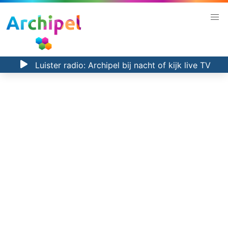
Luister radio:
Archipel bij nacht
of kijk
live TV