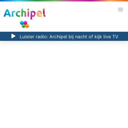
Luister radio:
Archipel bij nacht
of kijk
live TV