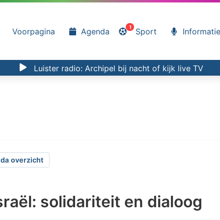
1
Voorpagina
Agenda
Sport
Informati
Luister radio:
Archipel bij nacht
of kijk
live TV
da overzicht
raël: solidariteit en dialoog