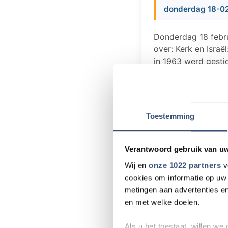
donderdag 18-02
Donderdag 18 febru
over: Kerk en Israë
in 1963 werd gestic
steunen Nederlands
nieuwe activiteiten
Predikant Pieter
februari 2016 za
Toestemming
schetsen van de v
de orde hoe we v
Verantwoord gebruik van u
Palestijnse gebi
Wij en
onze 1022 partners
v
Hartelijk welkom
cookies om informatie op uw 
metingen aan advertenties en
en met welke doelen.
Als u het toestaat, willen we