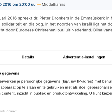
-2016 om 20:00 uur
Middelharnis
ari 2016 spreekt dr. Pieter Dronkers in de Emmaüskerk in 
l: solidariteit en dialoog. In het noorden van Israël ligt he
ht door Europese Christenen, o.a. uit Nederland. Bijna van
e kerken dit project als een teken van betrokkenheid met I
 van het dorp is de ondersteuning van allerlei dialoogprojec
 Dronkers woonde van 2012 tot 2014 in Nes Ammim. O
l hij aan de hand van de geschiedenis van Nes Ammim 
Details
Advertentie-instellingen
erhouding tussen de kerken en Israël. Uiteindelijk ko
andaag de dag onze betrokkenheid bij Israël, maar ook
w gegevens
eden vorm kunnen geven.
erwerken je persoonlijke gegevens (bijv. uw IP-adres) met behul
 donderdag 18 februari om 20:00 uur in de Emmaüsker
apparaat op te slaan en te gebruiken met als doel gepersonalise
 content, inzicht in publiek en productontwikkeling. U kunt kiez
 ook graag: