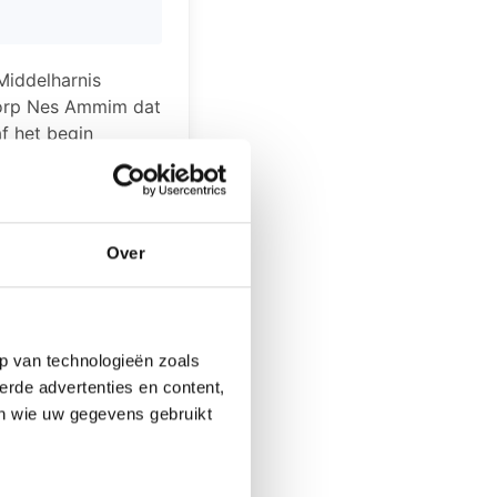
Middelharnis
t dorp Nes Ammim dat
af het begin
sraël. Eén van de
ten.
p donderdag 18
een beeld
Over
mt de vraag aan
 bij de bezette
p van technologieën zoals
k.
erde advertenties en content,
en wie uw gegevens gebruikt