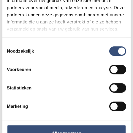
informatie over uw gebruik van onze site met onze
partners voor social media, adverteren en analyse. Deze
partners kunnen deze gegevens combineren met andere
Kinderdagen bij RTM-trammuseum in
WO
informatie die u aan ze heeft verstrekt of die ze hebben
12
Ouddorp
verzameld op basis van uw gebruik van hun services.
📍
Ouddorp
🕐
10:00
AUG.
Toestemmingsselectie
Noodzakelijk
Hippie Beach Day markt bij Houten Kaap
DO
13
📍
Ouddorp
🕐
12:00
AUG.
Voorkeuren
Statistieken
Concert met Oekraïense musici in
DO
13
Dorpskerk Ouddorp
📍
Ouddorp
🕐
19:30
AUG.
Marketing
Alle events op de agenda →