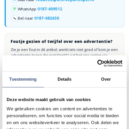
💬
WhatsApp
0187-609512
Bel naar
0187-682630
📞
Foutje gezien of twijfel over een advertentie?
Zie je een fout in dit artikel, werkt iets niet goed of kom je een
advertentie tegen die niet klopt? Laat het ons weten via
redactie@omroeparchipel.nl
. We kijken er graag naar.
Toestemming
Details
Over
Andere events
Deze website maakt gebruik van cookies
We gebruiken cookies om content en advertenties te
Magic Summer show met Steven Kazàn
DI
personaliseren, om functies voor social media te bieden
11
📍
Ouddorp
🕐
17:00
en om ons websiteverkeer te analyseren. Ook delen we
AUG.