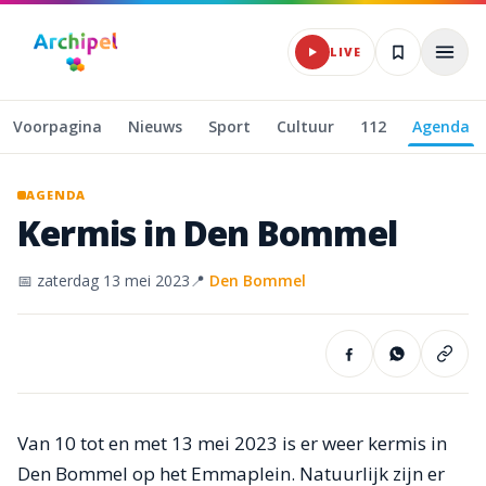
Naar hoofdinhoud
LIVE
Voorpagina
Nieuws
Sport
Cultuur
112
Agenda
AGENDA
Kermis
in
Den
Bommel
📅
zaterdag 13 mei 2023
📍
Den Bommel
Van 10 tot en met 13 mei 2023 is er weer kermis in
Den Bommel op het Emmaplein. Natuurlijk zijn er