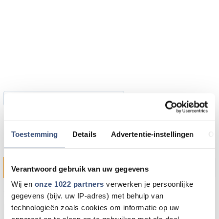
← Terug naar agenda overzicht
Toestemming
Details
Advertentie-instellingen
Ov
Kerstconcert Dirksland
zaterdag 14-12-2013 om 19:30 uur
Dirksland
Verantwoord gebruik van uw gegevens
Wij en
onze 1022 partners
verwerken je persoonlijke
Zaterdag 14 december 2013 vindt er een Kerstconcert
gegevens (bijv. uw IP-adres) met behulp van
plaats in verenigingsgebouw De Schakel in Dirksland.
technologieën zoals cookies om informatie op uw
Uitvoerenden zijn Mandolineorkest "Estampina" uit