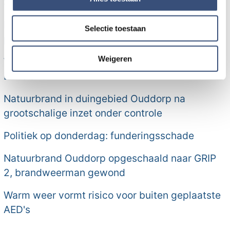
Sommelsdijk
informatie over uw gebruik van onze site met onze
partners voor social media, adverteren en analyse. Deze
Eigen bijdrage Wmo-regiotaxi stijgt met ruim 50
Selectie toestaan
partners kunnen deze gegevens combineren met andere
procent
informatie die u aan ze heeft verstrekt of die ze hebben
verzameld op basis van uw gebruik van hun services.
Weigeren
Werkzaamheden aan Duivenwaardsedijk bij
Dirksland
Natuurbrand in duingebied Ouddorp na
grootschalige inzet onder controle
Politiek op donderdag: funderingsschade
Natuurbrand Ouddorp opgeschaald naar GRIP
2, brandweerman gewond
Warm weer vormt risico voor buiten geplaatste
AED's