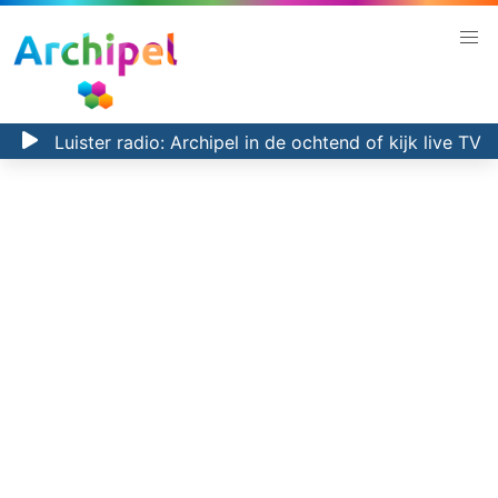
Luister radio:
Archipel in de ochtend
of kijk
live TV