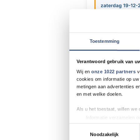
zaterdag 19-12-
Kamerkoor Fiori Mus
dubbel Kerstconcer
bereiken wordt er 
Toestemming
tweede concert om
genieten van prach
Verantwoord gebruik van u
Wij en
onze 1022 partners
v
cookies om informatie op uw 
Meer nieu
metingen aan advertenties en
en met welke doelen.
Werkzaamheden 
Als u het toestaat, willen we
Natuurbrand in 
Informatie verzamelen ov
Uw apparaat identificere
Toestemmingsselectie
Politiek op don
Lees meer over hoe uw perso
Noodzakelijk