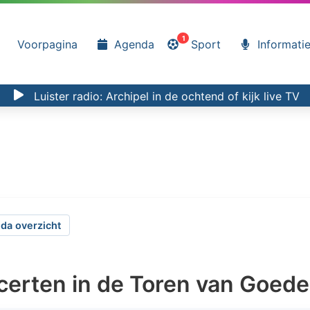
1
Voorpagina
Agenda
Sport
Informati
Luister radio:
Archipel in de ochtend
of kijk
live TV
da overzicht
certen in de Toren van Goed