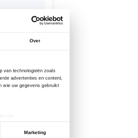
tiegetrouw een
jk publiek te
00 uur, het
Over
olademelk kan men
nl
.
p van technologieën zoals
erde advertenties en content,
en wie uw gegevens gebruikt
controle
an zijn
rinting)
t
detailgedeelte
in. U kunt uw
Marketing