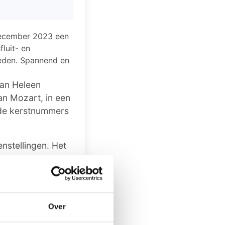
december 2023 een
luit- en
reden. Spannend en
van Heleen
an Mozart, in een
nde kerstnummers
enstellingen. Het
n ten gehore:
or vierstemmig
tensemble met meer
g, in een
Over
te horen, zoals