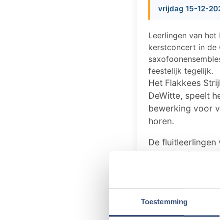
vrijdag 15-12-20
Leerlingen van he
kerstconcert in de 
saxofoonensembles 
feestelijk tegelijk.
Het Flakkees Stri
DeWitte, speelt h
bewerking voor v
horen.
De fluitleerlinge
nieuwste fluitens
'Dance of the Sug
fluit, en 'It’s a 
gevorderde leerli
Toestemming
arrangement van R
'Komt allen tesame