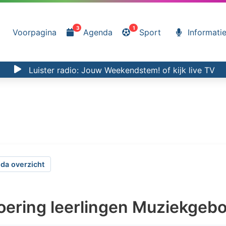
3
1
Voorpagina
Agenda
Sport
Informati
Luister radio:
Jouw Weekendstem!
of kijk
live TV
da overzicht
voering leerlingen Muziekgeb