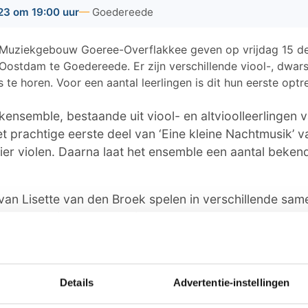
23 om 19:00 uur
Goedereede
t Muziekgebouw Goeree-Overflakkee geven op vrijdag 15 
Oostdam te Goedereede. Er zijn verschillende viool-, dwarsf
te horen. Voor een aantal leerlingen is dit hun eerste opt
jkensemble, bestaande uit viool- en altvioolleerlingen 
et prachtige eerste deel van ‘Eine kleine Nachtmusik’ v
ier violen. Daarna laat het ensemble een aantal beke
n van Lisette van den Broek spelen in verschillende sam
emble, dat in september is gestart, brengt twee stukke
ar Plum Fairy' van Tsjaikovski, in een arrangement vo
small world', in een arrangement van R. Kernen. Het flui
ngen speelt 'A Whole New World', eveneens vierstemmi
Details
Advertentie-instellingen
. van Beringen. Verder zijn bekende kerstklassiekers 
n' en 'Christmas Bells'.