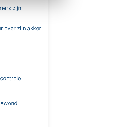
mers zijn
r over zijn akker
controle
 gewond