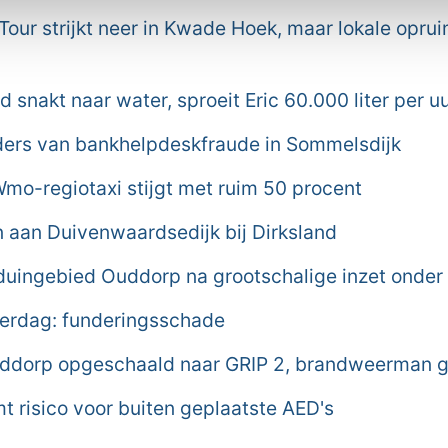
our strijkt neer in Kwade Hoek, maar lokale oprui
d snakt naar water, sproeit Eric 60.000 liter per uu
aders van bankhelpdeskfraude in Sommelsdijk
Wmo-regiotaxi stijgt met ruim 50 procent
aan Duivenwaardsedijk bij Dirksland
duingebied Ouddorp na grootschalige inzet onder 
derdag: funderingsschade
ddorp opgeschaald naar GRIP 2, brandweerman
 risico voor buiten geplaatste AED's