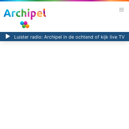
Luister radio:
Archipel in de ochtend
of kijk
live TV