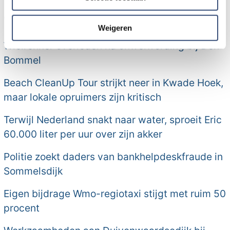
Meer nieuws van Goeree-
partners kunnen deze gegevens combineren met andere
Overflakkee:
informatie die u aan ze heeft verstrekt of die ze hebben
verzameld op basis van uw gebruik van hun services.
Weigeren
Wielrenner overleden na onwelwording bij Den
Bommel
Beach CleanUp Tour strijkt neer in Kwade Hoek,
maar lokale opruimers zijn kritisch
Terwijl Nederland snakt naar water, sproeit Eric
60.000 liter per uur over zijn akker
Politie zoekt daders van bankhelpdeskfraude in
Sommelsdijk
Eigen bijdrage Wmo-regiotaxi stijgt met ruim 50
procent