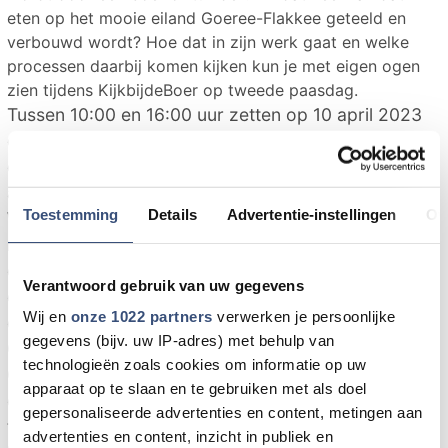
eten op het mooie eiland Goeree-Flakkee geteeld en
verbouwd wordt? Hoe dat in zijn werk gaat en welke
processen daarbij komen kijken kun je met eigen ogen
zien tijdens KijkbijdeBoer op tweede paasdag.
Tussen 10:00 en 16:00 uur zetten op 10 april 2023
diverse ondernemers hun stal- en schuurdeuren
open om jullie een inkijkje te geven. Kom lammetjes
aaien op geitenbedrijf Van der Sar in Ooltgensplaat.
Toestemming
Details
Advertentie-instellingen
Ov
Wil je zien wat het verschil is tussen het houden van
melkkoeien en vleeskoeien dan kun je dat
ontdekken bij familie Kok in Stad aan 't Haringvliet
Verantwoord gebruik van uw gegevens
en familie Goedegebuur in Nieuwe-Tonge. Ben je
Wij en
onze 1022 partners
verwerken je persoonlijke
een echte paardenliefhebber dan kun je bij manege
gegevens (bijv. uw IP-adres) met behulp van
Oostmoer in Stad aan 't Haringvliet je hart ophalen.
technologieën zoals cookies om informatie op uw
GO Crops in Sommelsdijk neemt je mee in de teelt-
apparaat op te slaan en te gebruiken met als doel
en verwerkingsprocessen van de producten die ze
gepersonaliseerde advertenties en content, metingen aan
telen en familie Van Eck uit Herkingen wil graag
advertenties en content, inzicht in publiek en