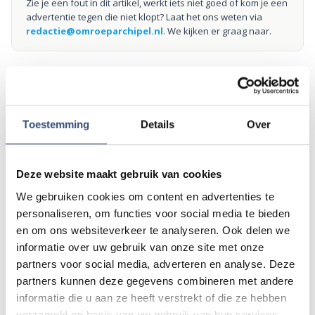
Zie je een fout in dit artikel, werkt iets niet goed of kom je een
advertentie tegen die niet klopt? Laat het ons weten via
redactie@omroeparchipel.nl
. We kijken er graag naar.
Andere events
Toestemming
Details
Over
Matinee-concert in Dorpskerk
ZA
8
📍
Ouddorp
🕐
11:00
Deze website maakt gebruik van cookies
AUG.
We gebruiken cookies om content en advertenties te
personaliseren, om functies voor social media te bieden
en om ons websiteverkeer te analyseren. Ook delen we
Magic Summer show met Steven Kazàn
DI
informatie over uw gebruik van onze site met onze
11
📍
Ouddorp
🕐
17:00
partners voor social media, adverteren en analyse. Deze
AUG.
partners kunnen deze gegevens combineren met andere
informatie die u aan ze heeft verstrekt of die ze hebben
verzameld op basis van uw gebruik van hun services.