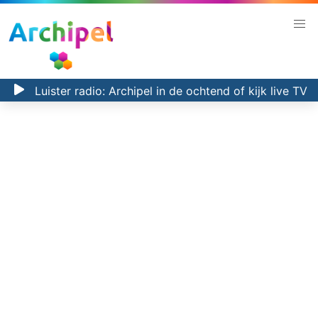
Luister radio:
Archipel in de ochtend
of kijk
live TV