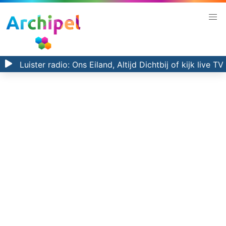
Luister radio:
Ons Eiland, Altijd Dichtbij
of kijk
live TV