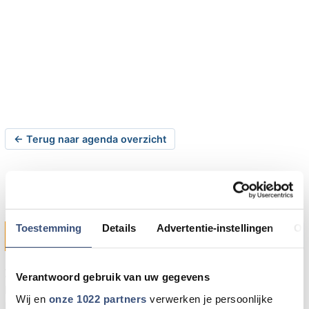
← Terug naar agenda overzicht
Knutselen voor moederdag
Toestemming
Details
Advertentie-instellingen
Ov
donderdag 07-05-2015 om 14:00 uur
Ouddorp
Zondag 10 mei 2015 is het moederdag. Houd je van
Verantwoord gebruik van uw gegevens
knutselen en wil je iets moois maken voor Moederdag?
Wij en
onze 1022 partners
verwerken je persoonlijke
Kom dan op donderdagmiddag 7 mei 2015 naar de