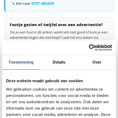
Bel naar
0187-682630
📞
Foutje gezien of twijfel over een advertentie?
Zie je een fout in dit artikel, werkt iets niet goed of kom je een
advertentie tegen die niet klopt? Laat het ons weten via
redactie@omroeparchipel.nl
. We kijken er graag naar.
Toestemming
Details
Over
Andere events
Deze website maakt gebruik van cookies
Matinee-concert in Dorpskerk
We gebruiken cookies om content en advertenties te
ZA
8
📍
Ouddorp
🕐
11:00
personaliseren, om functies voor social media te bieden
AUG.
en om ons websiteverkeer te analyseren. Ook delen we
informatie over uw gebruik van onze site met onze
partners voor social media, adverteren en analyse. Deze