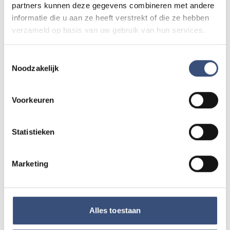
Magic Summer show met Steven Kazàn
partners kunnen deze gegevens combineren met andere
DI
11
📍
Ouddorp
🕐
17:00
informatie die u aan ze heeft verstrekt of die ze hebben
AUG.
verzameld op basis van uw gebruik van hun services.
Toestemmingsselectie
Kinderdagen bij RTM-trammuseum in
Noodzakelijk
WO
12
Ouddorp
📍
Ouddorp
🕐
10:00
AUG.
Voorkeuren
Hippie Beach Day markt bij Houten Kaap
Statistieken
DO
13
📍
Ouddorp
🕐
12:00
AUG.
Marketing
Alle events op de agenda →
Alles toestaan