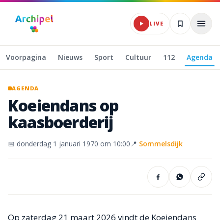
Naar hoofdinhoud
LIVE
Voorpagina
Nieuws
Sport
Cultuur
112
Agenda
AGENDA
Koeiendans
op
kaasboerderij
📅
donderdag 1 januari 1970
om 10:00
📍
Sommelsdijk
Op zaterdag 21 maart 2026 vindt de Koeiendans