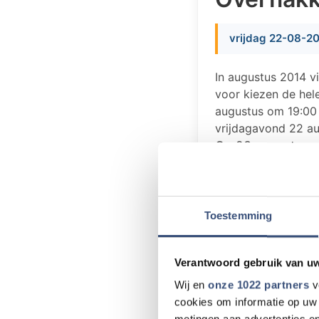
vrijdag 22-08-2
In augustus 2014 v
voor kiezen de hel
augustus om 19:00 
vrijdagavond 22 a
Op 23 augustus o
Diekhuusplein in 
De kinderomloop 
Bommel. De 5 km 
Toestemming
Middelharnis.
De finish van all
Verantwoord gebruik van u
informatie is te v
Wij en
onze 1022 partners
v
cookies om informatie op uw 
De organisatie r
metingen aan advertenties en