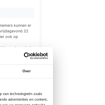
lnemers kunnen er
 vrijdagavond 22
ier ook op
eiden ook op het
haven van Den
esseroord in
Over
s. Alle verdere
p van technologieën zoals
erde advertenties en content,
ngstellenden op
en wie uw gegevens gebruikt