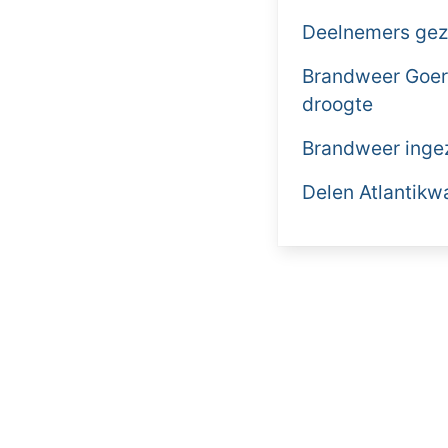
Deelnemers gezo
Brandweer Goere
droogte
Brandweer ingez
Delen Atlantikw