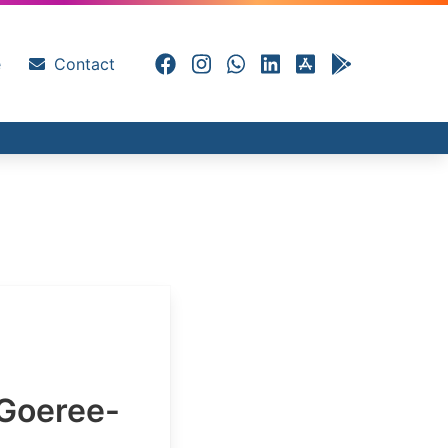
e
Contact
 Goeree-