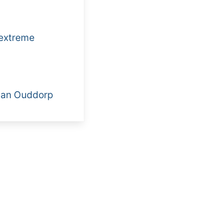
 extreme
 van Ouddorp