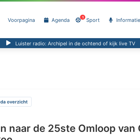
1
Voorpagina
Agenda
Sport
Informati
Luister radio:
Archipel in de ochtend
of kijk
live TV
da overzicht
en naar de 25ste Omloop van
kee