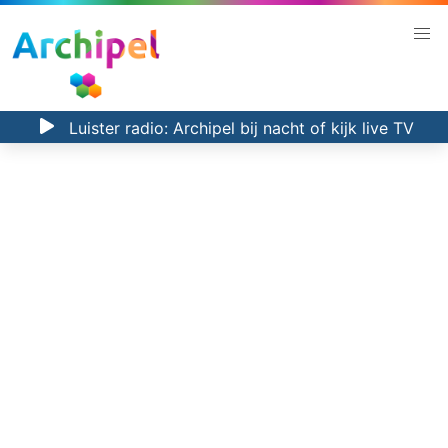
Luister radio:
Archipel bij nacht
of kijk
live TV