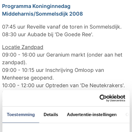
Programma Koninginnedag
Middeharnis/Sommelsdijk 2008
07:45 uur Reveille vanaf de toren in Sommelsdijk.
08:30 uur Aubade bij 'De Goede Ree'.
Locatie Zandpad
09:00 - 16:00 uur Geranium markt (onder aan het
zandpad).
09:00 - 10:15 uur Inschrijving Omloop van
Menheerse geopend.
10:00 - 12:00 uur Optreden van 'De Neutekrakers'.
10:00 - 17:00 uur Vrijmarkt uitsluitend voor kinderen
op het Zandpad/D'n Diek, terras op Diekhuusplein
i.s.m. voetbalvereniging, Oranjemarkt Beneden
Toestemming
Details
Advertentie-instellingen
Ov
zandpad, Kraam Oranjevereniging open op
Diekhuusplein.
10:45 uur Start prestatieloop 6,8 km.