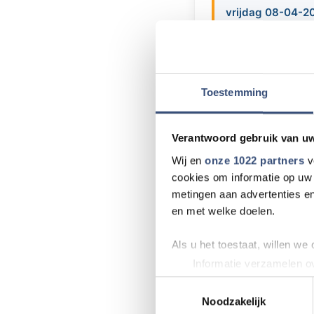
vrijdag 08-04-2
De supportersveren
2016 een gezellige
aan de Boompjes 1 
Toestemming
per koppel en er z
info@hotelakershoe
Verantwoord gebruik van u
Wij en
onze 1022 partners
v
cookies om informatie op uw 
Meer nieu
metingen aan advertenties en
en met welke doelen.
Natuurbrand in 
Als u het toestaat, willen we
Politiek op don
Informatie verzamelen ov
Uw apparaat identificere
Toestemmingsselectie
Natuurbrand Ou
Lees meer over hoe uw perso
Noodzakelijk