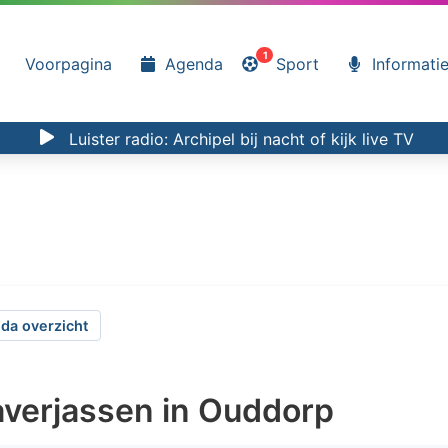
1
Voorpagina
Agenda
Sport
Informati
Luister radio:
Archipel bij nacht
of kijk
live TV
da overzicht
averjassen in Ouddorp