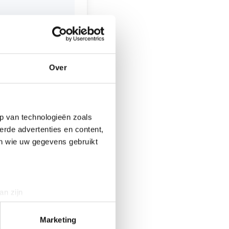
op vrijdag 8 april
n Hotel Akershoek
 bedraagt € 10,00
Over
den via
p van technologieën zoals
erde advertenties en content,
en wie uw gegevens gebruikt
controle
an zijn
rinting)
 gewond
t
detailgedeelte
in. U kunt uw
Marketing