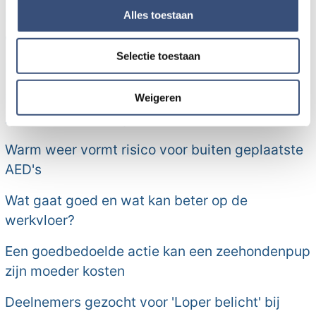
en om ons websiteverkeer te analyseren. Ook delen we
Alles toestaan
Natuurbrand in duingebied Ouddorp na
informatie over uw gebruik van onze site met onze
grootschalige inzet onder controle
partners voor social media, adverteren en analyse. Deze
Selectie toestaan
partners kunnen deze gegevens combineren met andere
Politiek op donderdag: funderingsschade
informatie die u aan ze heeft verstrekt of die ze hebben
verzameld op basis van uw gebruik van hun services.
Natuurbrand Ouddorp opgeschaald naar GRIP
Weigeren
2, brandweerman gewond
Warm weer vormt risico voor buiten geplaatste
AED's
Wat gaat goed en wat kan beter op de
werkvloer?
Een goedbedoelde actie kan een zeehondenpup
zijn moeder kosten
Deelnemers gezocht voor 'Loper belicht' bij