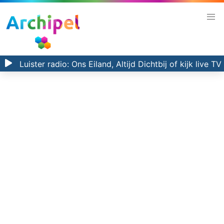
Luister radio:
Ons Eiland, Altijd Dichtbij
of kijk
live TV