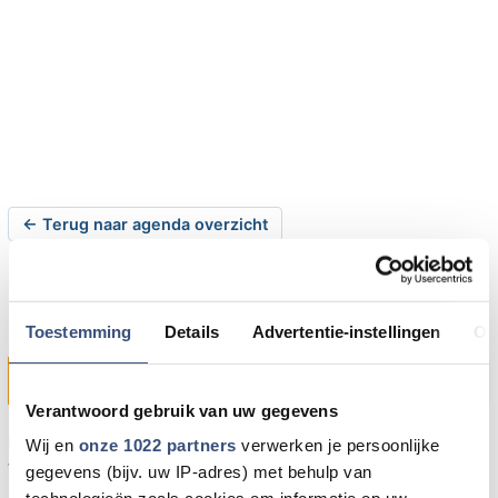
← Terug naar agenda overzicht
Krokusbal
Toestemming
Details
Advertentie-instellingen
Ov
zaterdag 14-02-2015 om 20:30 uur
Oude-Tonge
Verantwoord gebruik van uw gegevens
Dansvereniging Dance Fever85 houdt zaterdag 14
Wij en
onze 1022 partners
verwerken je persoonlijke
februari 2015 weer een gezellige dansavond in de grote
gegevens (bijv. uw IP-adres) met behulp van
zaal van M.F.C. Grutterswei, Willemstraat 14 in Oude-