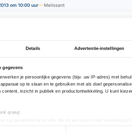
2013 om 10:00 uur
Melissant
dag 20 januari 2013 wordt op de golfbaan Catharinenburg 
aufloipe van 10 kilometer uitgezet. Belangstellenden zijn 
 uur.
n ronde van 10 kilometer inclusief gebruik van ski's,
Details
Advertentie-instellingen
€ 20,- per persoon. Indien men eigen materiaal heeft 
erwtensoep, gluhwein en warme chocola voor u klaar.
w gegevens
op
www.catharinenburg.nl
of telefonisch via 0187-605
erwerken je persoonlijke gegevens (bijv. uw IP-adres) met behul
apparaat op te slaan en te gebruiken met als doel gepersonalise
 content, inzicht in publiek en productontwikkeling. U kunt kiez
ws van Goeree-Overflakkee:
 ook graag:
er uw geografische locatie, die tot een paar meter nauwkeurig k
aders van bankhelpdeskfraude in Sommelsdijk
n door het actief te scannen op specifieke eigenschappen (fingerp