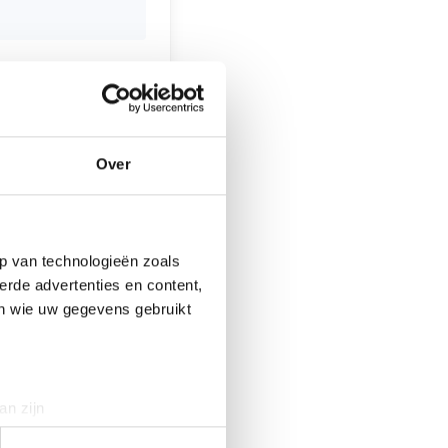
(Roxenisse) in
van harte welkom
 schoenen en
Over
€ 12,50. In het
060.
p van technologieën zoals
erde advertenties en content,
en wie uw gegevens gebruikt
an zijn
rinting)