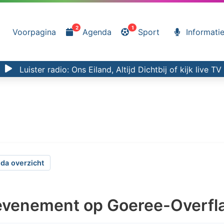
2
1
Voorpagina
Agenda
Sport
Informati
Luister radio:
Ons Eiland, Altijd Dichtbij
of kijk
live TV
da overzicht
evenement op Goeree-Overfl