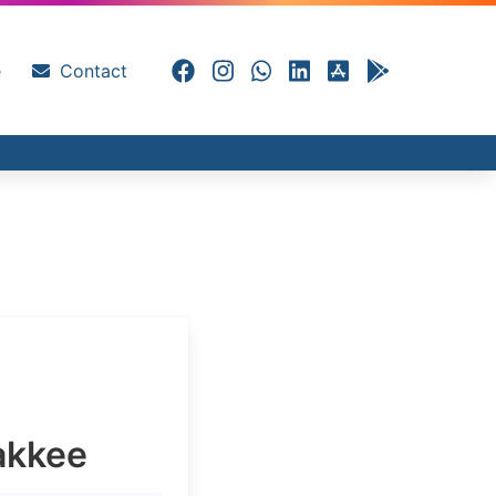
e
Contact
akkee