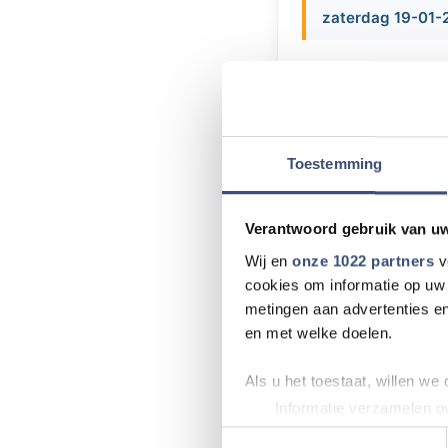
zaterdag 19-01-
Zaterdag 19 en zon
Melissant een langl
van 10:00 tot 16:00
De kosten voor ee
Toestemming
stokken bedragen 
restaurant staat 
Verantwoord gebruik van u
Meer informatie 
Wij en
onze 1022 partners
v
cookies om informatie op uw 
metingen aan advertenties en
en met welke doelen.
Meer nieu
Als u het toestaat, willen we
Informatie verzamelen ov
Politie zoekt d
Uw apparaat identificere
Toestemmingsselectie