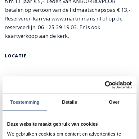
t/m 11 jaar € 5,-. Leden van ANBO/KBO/PCOB
betalen op vertoon van de lidmaatschapspas € 13,-.
Reserveren kan via
www.martinmans.nl
of op de
reserveerlijn: 06 - 25 39 19 03. Er is ook
kaartverkoop aan de kerk.
LOCATIE
Toestemming
Details
Over
Deze website maakt gebruik van cookies
Tip de redactie
We gebruiken cookies om content en advertenties te