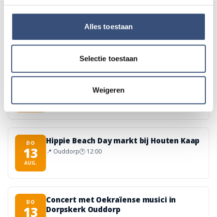
Magic Summer show met Steven Kazàn
DI
Alles toestaan
11
📍
Ouddorp
🕐
17:00
AUG.
Selectie toestaan
Kinderdagen bij RTM-trammuseum in
WO
12
Weigeren
Ouddorp
📍
Ouddorp
🕐
10:00
AUG.
Hippie Beach Day markt bij Houten Kaap
DO
13
📍
Ouddorp
🕐
12:00
AUG.
Concert met Oekraïense musici in
DO
13
Dorpskerk Ouddorp