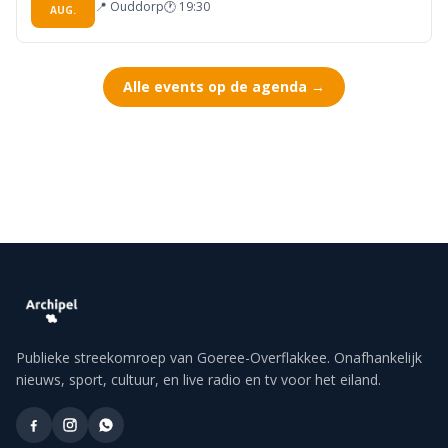
📍
Ouddorp
🕐
19:30
AUG.
Alle events op de agenda →
Publieke streekomroep van Goeree-Overflakkee. Onafhankelijk
nieuws, sport, cultuur, en live radio en tv voor het eiland.