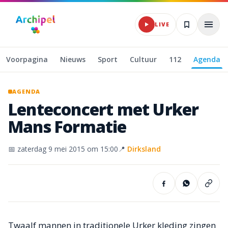
Naar hoofdinhoud
LIVE
Voorpagina
Nieuws
Sport
Cultuur
112
Agenda
AGENDA
Lenteconcert
met
Urker
Mans
Formatie
📅
zaterdag 9 mei 2015
om 15:00
📍
Dirksland
Twaalf mannen in traditionele Urker kleding zingen