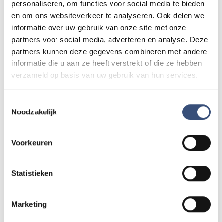
personaliseren, om functies voor social media te bieden
Heb je nieuws voor ons? Of het nu gaat om een leuk
verhaal, een opmerkelijk bericht, iets dat speelt in de buurt
en om ons websiteverkeer te analyseren. Ook delen we
of als je politie of andere hulpdiensten ergens ziet: laat
informatie over uw gebruik van onze site met onze
het ons weten!
partners voor social media, adverteren en analyse. Deze
partners kunnen deze gegevens combineren met andere
Mail naar
redactie@omroeparchipel.nl
informatie die u aan ze heeft verstrekt of die ze hebben
💬
WhatsApp
0187-609512
verzameld op basis van uw gebruik van hun services.
Bel naar
0187-682630
📞
Toestemmingsselectie
Noodzakelijk
Foutje gezien of twijfel over een advertentie?
Zie je een fout in dit artikel, werkt iets niet goed of kom je een
Voorkeuren
advertentie tegen die niet klopt? Laat het ons weten via
redactie@omroeparchipel.nl
. We kijken er graag naar.
Statistieken
Marketing
Andere events