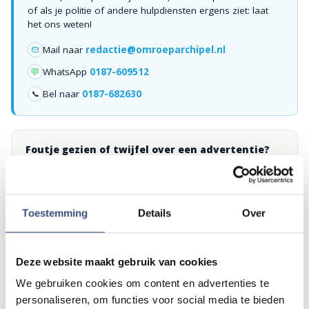
of als je politie of andere hulpdiensten ergens ziet: laat
het ons weten!
Mail naar
redactie@omroeparchipel.nl
💬
WhatsApp
0187-609512
Bel naar
0187-682630
📞
Foutje gezien of twijfel over een advertentie?
Zie je een fout in dit artikel, werkt iets niet goed of kom je een
advertentie tegen die niet klopt? Laat het ons weten via
redactie@omroeparchipel.nl
. We kijken er graag naar.
Toestemming
Details
Over
Deze website maakt gebruik van cookies
Andere events
We gebruiken cookies om content en advertenties te
personaliseren, om functies voor social media te bieden