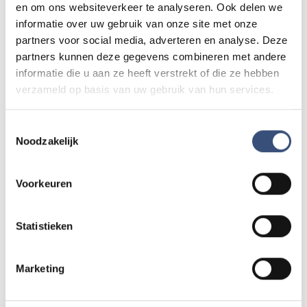
Matinee-concert in Dorpskerk
en om ons websiteverkeer te analyseren. Ook delen we
ZA
8
📍
Ouddorp
🕐
11:00
informatie over uw gebruik van onze site met onze
AUG.
partners voor social media, adverteren en analyse. Deze
partners kunnen deze gegevens combineren met andere
informatie die u aan ze heeft verstrekt of die ze hebben
verzameld op basis van uw gebruik van hun services.
Magic Summer show met Steven Kazàn
DI
11
📍
Ouddorp
🕐
17:00
AUG.
Toestemmingsselectie
Noodzakelijk
Kinderdagen bij RTM-trammuseum in
WO
Voorkeuren
12
Ouddorp
📍
Ouddorp
🕐
10:00
AUG.
Statistieken
Hippie Beach Day markt bij Houten Kaap
DO
Marketing
13
📍
Ouddorp
🕐
12:00
AUG.