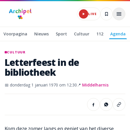
Naar hoofdinhoud
LIVE
Voorpagina
Nieuws
Sport
Cultuur
112
Agenda
CULTUUR
Letterfeest
in
de
bibliotheek
📅
donderdag 1 januari 1970
om 12:30
📍
Middelharnis
Kom deze zomer langs en geniet van het diverse