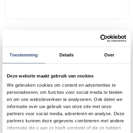
Tip de redactie
Heb je nieuws voor ons? Of het nu gaat om een leuk
Toestemming
Details
Over
verhaal, een opmerkelijk bericht, iets dat speelt in de buurt
of als je politie of andere hulpdiensten ergens ziet: laat
het ons weten!
Deze website maakt gebruik van cookies
Mail naar
redactie@omroeparchipel.nl
We gebruiken cookies om content en advertenties te
💬
WhatsApp
0187-609512
personaliseren, om functies voor social media te bieden
Bel naar
0187-682630
📞
en om ons websiteverkeer te analyseren. Ook delen we
informatie over uw gebruik van onze site met onze
partners voor social media, adverteren en analyse. Deze
partners kunnen deze gegevens combineren met andere
Foutje gezien of twijfel over een advertentie?
informatie die u aan ze heeft verstrekt of die ze hebben
Zie je een fout in dit artikel, werkt iets niet goed of kom je een