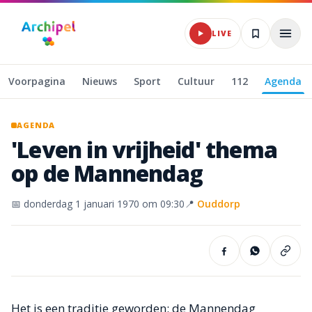
Naar hoofdinhoud
LIVE
Voorpagina
Nieuws
Sport
Cultuur
112
Agenda
AGENDA
'Leven
in
vrijheid'
thema
op
de
Mannendag
📅
donderdag 1 januari 1970
om 09:30
📍
Ouddorp
Het is een traditie geworden: de Mannendag