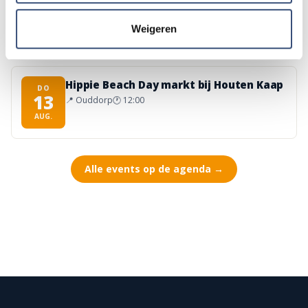
Kinderdagen bij RTM-trammuseum in
WO
12
Ouddorp
Weigeren
📍
Ouddorp
🕐
10:00
AUG.
Hippie Beach Day markt bij Houten Kaap
DO
13
📍
Ouddorp
🕐
12:00
AUG.
Alle events op de agenda →