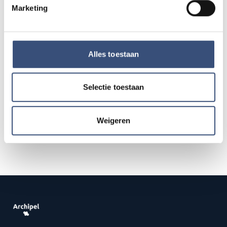
Marketing
Concert met Oekraïense musici in
DO
13
Dorpskerk Ouddorp
Alles toestaan
📍
Ouddorp
🕐
19:30
AUG.
Selectie toestaan
Alle events op de agenda →
Weigeren