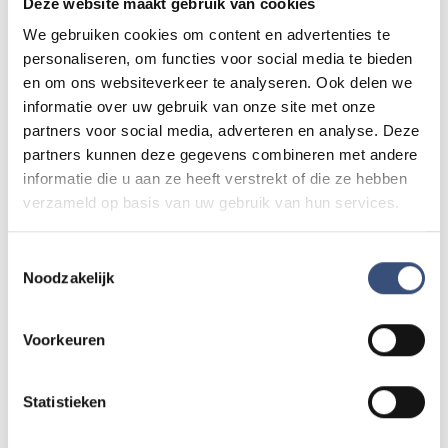
Deze website maakt gebruik van cookies
We gebruiken cookies om content en advertenties te
personaliseren, om functies voor social media te bieden
Andere events
en om ons websiteverkeer te analyseren. Ook delen we
informatie over uw gebruik van onze site met onze
partners voor social media, adverteren en analyse. Deze
Magic Summer show met Steven Kazàn
partners kunnen deze gegevens combineren met andere
DI
11
📍
Ouddorp
🕐
17:00
informatie die u aan ze heeft verstrekt of die ze hebben
AUG.
verzameld op basis van uw gebruik van hun services.
Toestemmingsselectie
Kinderdagen bij RTM-trammuseum in
Noodzakelijk
WO
12
Ouddorp
📍
Ouddorp
🕐
10:00
AUG.
Voorkeuren
Hippie Beach Day markt bij Houten Kaap
DO
Statistieken
13
📍
Ouddorp
🕐
12:00
AUG.