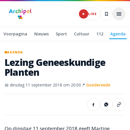
Naar hoofdinhoud
LIVE
Voorpagina
Nieuws
Sport
Cultuur
112
Agenda
AGENDA
Lezing
Geneeskundige
Planten
📅
dinsdag 11 september 2018
om 20:00
📍
Goedereede
Op dinsdag 11 september 2018 geeft Martine