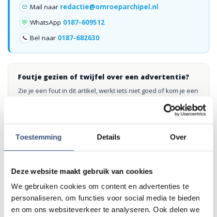
Mail naar
redactie@omroeparchipel.nl
💬
WhatsApp
0187-609512
Bel naar
0187-682630
📞
Foutje gezien of twijfel over een advertentie?
Zie je een fout in dit artikel, werkt iets niet goed of kom je een
advertentie tegen die niet klopt? Laat het ons weten via
redactie@omroeparchipel.nl
. We kijken er graag naar.
Toestemming
Details
Over
Andere events
Deze website maakt gebruik van cookies
We gebruiken cookies om content en advertenties te
Magic Summer show met Steven Kazàn
DI
personaliseren, om functies voor social media te bieden
11
📍
Ouddorp
🕐
17:00
en om ons websiteverkeer te analyseren. Ook delen we
AUG.