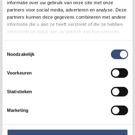
informatie over uw gebruik van onze site met onze
partners voor social media, adverteren en analyse. Deze
partners kunnen deze gegevens combineren met andere
Kinderdagen bij RTM-trammuseum in
informatie die u aan ze heeft verstrekt of die ze hebben
WO
12
Ouddorp
verzameld op basis van uw gebruik van hun services.
📍
Ouddorp
🕐
10:00
AUG.
Toestemmingsselectie
Noodzakelijk
Hippie Beach Day markt bij Houten Kaap
DO
13
📍
Ouddorp
🕐
12:00
Voorkeuren
AUG.
Statistieken
Concert met Oekraïense musici in
DO
13
Dorpskerk Ouddorp
📍
Ouddorp
🕐
19:30
Marketing
AUG.
Alle events op de agenda →