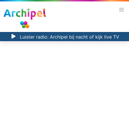
Luister radio:
Archipel bij nacht
of kijk
live TV