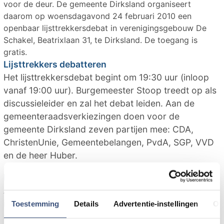
voor de deur. De gemeente Dirksland organiseert
daarom op woensdagavond 24 februari 2010 een
openbaar lijsttrekkersdebat in verenigingsgebouw De
Schakel, Beatrixlaan 31, te Dirksland. De toegang is
gratis.
Lijsttrekkers debatteren
Het lijsttrekkersdebat begint om 19:30 uur (inloop
vanaf 19:00 uur). Burgemeester Stoop treedt op als
discussieleider en zal het debat leiden. Aan de
gemeenteraadsverkiezingen doen voor de
gemeente Dirksland zeven partijen mee: CDA,
ChristenUnie, Gemeentebelangen, PvdA, SGP, VVD
en de heer Huber.
Inwoners leveren onderwerpen
Als inwoner van de gemeente Dirksland kunt u
invloed hebben op het debat. U kunt tijdens de
Toestemming
Details
Advertentie-instellingen
Ov
avond, door gebruik te maken van de