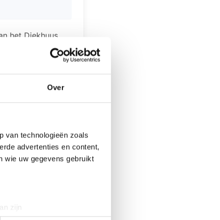
van het Diekhuus
m mee toe doen aan
 met veel
repertoire uit
Over
p van technologieën zoals
erde advertenties en content,
en wie uw gegevens gebruikt
controle
an zijn
rinting)