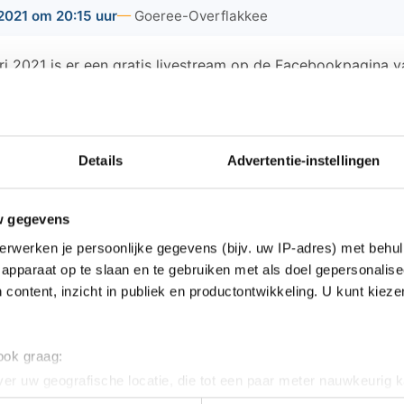
2021 om 20:15 uur
Goeree-Overflakkee
ri 2021 is er een gratis livestream op de Facebookpagina 
an WatchEls in onze Rabobankzaal. Het is ook mogelijk o
livestream via facebook begint om 20:15 uur.
op/rock/funkband bestaat uit ervaren muzikanten die
nzet spelen. Naast een aantal popballads bestaat hun 
Details
Advertentie-instellingen
assics en rock hits uit de seventies tot heden.
e Facebookpagina van het Diekhuus.
w gegevens
erwerken je persoonlijke gegevens (bijv. uw IP-adres) met behul
apparaat op te slaan en te gebruiken met als doel gepersonalise
 content, inzicht in publiek en productontwikkeling. U kunt kiez
ws van Goeree-Overflakkee:
 ook graag:
duingebied Ouddorp na grootschalige inzet onder 
er uw geografische locatie, die tot een paar meter nauwkeurig k
n door het actief te scannen op specifieke eigenschappen (fingerp