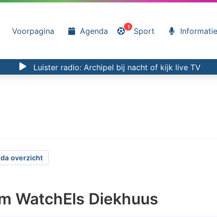
1
Voorpagina
Agenda
Sport
Informati
Luister radio:
Archipel bij nacht
of kijk
live TV
da overzicht
am WatchEls Diekhuus