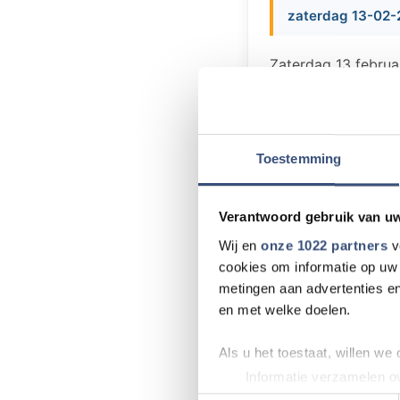
zaterdag 13-02-
Zaterdag 13 februa
van het optreden v
een mini quiz. De 
Deze 5-koppige p
enthousiasme en i
Toestemming
louter dansbare cl
Klik hier voor d
Verantwoord gebruik van u
Wij en
onze 1022 partners
v
cookies om informatie op uw 
metingen aan advertenties en
en met welke doelen.
Meer nieu
Als u het toestaat, willen we
Natuurbrand in 
Informatie verzamelen ov
Uw apparaat identificere