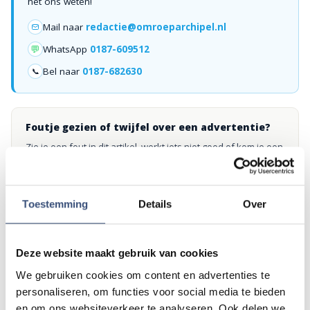
het ons weten!
Mail naar
redactie@omroeparchipel.nl
💬
WhatsApp
0187-609512
Bel naar
0187-682630
📞
Foutje gezien of twijfel over een advertentie?
Zie je een fout in dit artikel, werkt iets niet goed of kom je een
advertentie tegen die niet klopt? Laat het ons weten via
redactie@omroeparchipel.nl
. We kijken er graag naar.
Toestemming
Details
Over
Andere events
Deze website maakt gebruik van cookies
We gebruiken cookies om content en advertenties te
personaliseren, om functies voor social media te bieden
Magic Summer show met Steven Kazàn
DI
en om ons websiteverkeer te analyseren. Ook delen we