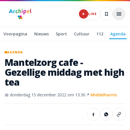
Naar hoofdinhoud
LIVE
Voorpagina
Nieuws
Sport
Cultuur
112
Agenda
AGENDA
Mantelzorg
cafe
-
Gezellige
middag
met
high
tea
📅
donderdag 15 december 2022
om 13:30
📍
Middelharnis