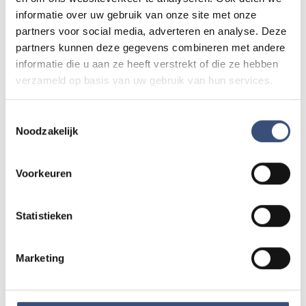
11
📍
Ouddorp
🕐
17:00
informatie over uw gebruik van onze site met onze
AUG.
partners voor social media, adverteren en analyse. Deze
partners kunnen deze gegevens combineren met andere
informatie die u aan ze heeft verstrekt of die ze hebben
Kinderdagen bij RTM-trammuseum in
WO
12
verzameld op basis van uw gebruik van hun services.
Ouddorp
📍
Ouddorp
🕐
10:00
AUG.
Toestemmingsselectie
Noodzakelijk
Hippie Beach Day markt bij Houten Kaap
DO
13
📍
Ouddorp
🕐
12:00
Voorkeuren
AUG.
Statistieken
Concert met Oekraïense musici in
DO
13
Dorpskerk Ouddorp
Marketing
📍
Ouddorp
🕐
19:30
AUG.