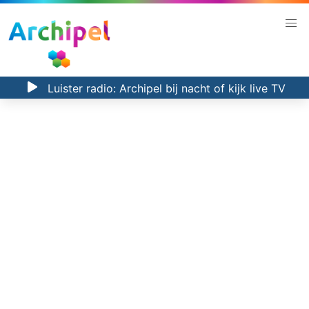
Luister radio:
Archipel bij nacht
of kijk
live TV