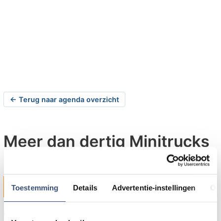
← Terug naar agenda overzicht
Meer dan dertig Minitrucks
naar Herkingen
zaterdag 13-06-2026 om 10:00 uur
Herkingen
Toestemming
Details
Advertentie-instellingen
Ov
Op zaterdag 13 juni 2026 houdt RC Minitrucks