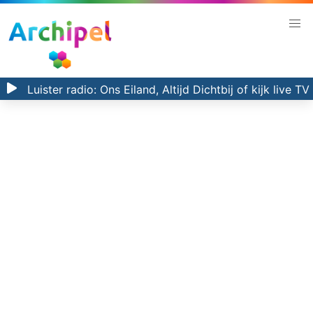
Luister radio:
Ons Eiland, Altijd Dichtbij
of kijk
live TV