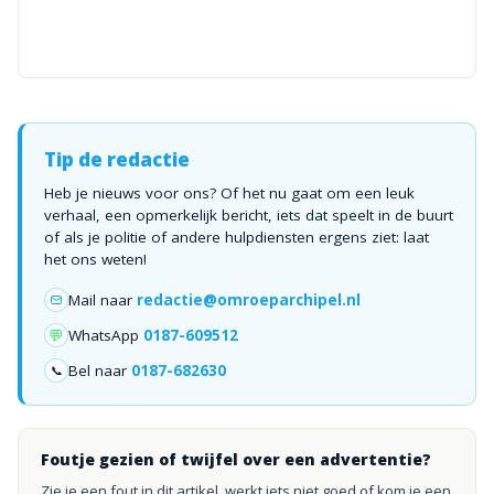
Tip de redactie
Heb je nieuws voor ons? Of het nu gaat om een leuk
verhaal, een opmerkelijk bericht, iets dat speelt in de buurt
of als je politie of andere hulpdiensten ergens ziet: laat
het ons weten!
Mail naar
redactie@omroeparchipel.nl
💬
WhatsApp
0187-609512
Bel naar
0187-682630
📞
Foutje gezien of twijfel over een advertentie?
Zie je een fout in dit artikel, werkt iets niet goed of kom je een