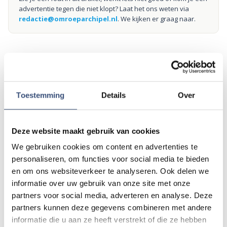
advertentie tegen die niet klopt? Laat het ons weten via
redactie@omroeparchipel.nl
. We kijken er graag naar.
Andere events
Toestemming
Details
Over
Magic Summer show met Steven Kazàn
DI
11
📍
Ouddorp
🕐
17:00
Deze website maakt gebruik van cookies
AUG.
We gebruiken cookies om content en advertenties te
personaliseren, om functies voor social media te bieden
Kinderdagen bij RTM-trammuseum in
en om ons websiteverkeer te analyseren. Ook delen we
WO
12
Ouddorp
informatie over uw gebruik van onze site met onze
📍
Ouddorp
🕐
10:00
AUG.
partners voor social media, adverteren en analyse. Deze
partners kunnen deze gegevens combineren met andere
informatie die u aan ze heeft verstrekt of die ze hebben