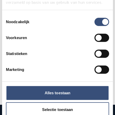
Hippie Beach Day markt bij Houten Kaap
verzameld op basis van uw gebruik van hun services.
DO
13
📍
Ouddorp
🕐
12:00
AUG.
Toestemmingsselectie
Noodzakelijk
Concert met Oekraïense musici in
DO
13
Voorkeuren
Dorpskerk Ouddorp
📍
Ouddorp
🕐
19:30
AUG.
Statistieken
Alle events op de agenda →
Marketing
Alles toestaan
Selectie toestaan