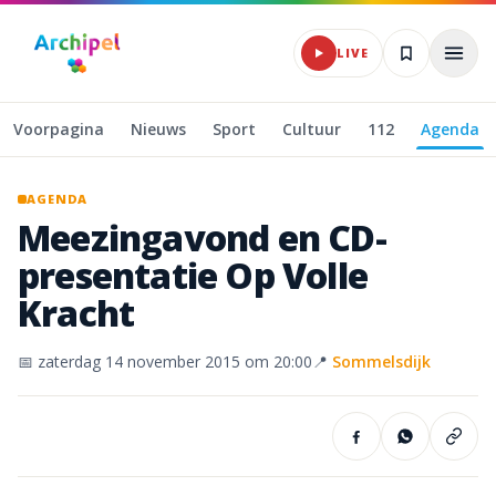
Naar hoofdinhoud
LIVE
Voorpagina
Nieuws
Sport
Cultuur
112
Agenda
AGENDA
Meezingavond
en
CD-
presentatie
Op
Volle
Kracht
📅
zaterdag 14 november 2015
om 20:00
📍
Sommelsdijk