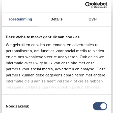
11
📍
Ouddorp
🕐
17:00
AUG.
Toestemming
Details
Over
Kinderdagen bij RTM-trammuseum in
WO
12
Ouddorp
Deze website maakt gebruik van cookies
📍
Ouddorp
🕐
10:00
AUG.
We gebruiken cookies om content en advertenties te
personaliseren, om functies voor social media te bieden
en om ons websiteverkeer te analyseren. Ook delen we
Hippie Beach Day markt bij Houten Kaap
DO
13
informatie over uw gebruik van onze site met onze
📍
Ouddorp
🕐
12:00
partners voor social media, adverteren en analyse. Deze
AUG.
partners kunnen deze gegevens combineren met andere
informatie die u aan ze heeft verstrekt of die ze hebben
verzameld op basis van uw gebruik van hun services.
Concert met Oekraïense musici in
DO
13
Dorpskerk Ouddorp
📍
Ouddorp
🕐
19:30
Toestemmingsselectie
AUG.
Noodzakelijk