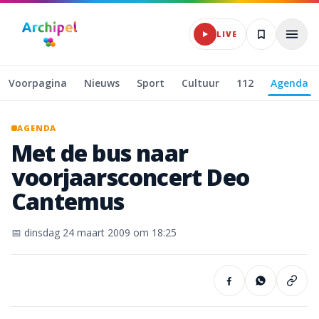
Naar hoofdinhoud
LIVE
Voorpagina
Nieuws
Sport
Cultuur
112
Agenda
AGENDA
Met
de
bus
naar
voorjaarsconcert
Deo
Cantemus
📅
dinsdag 24 maart 2009
om 18:25