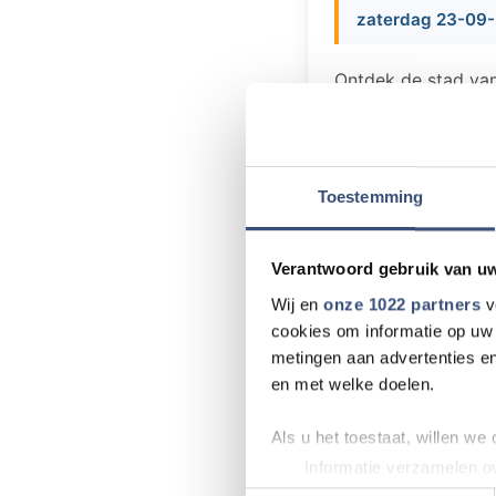
zaterdag 23-09-
Ontdek de stad van
naar Delft. De Kun
Voorne aan Zee en 
Zaterdag 23 sept
Rotterdampas € 4
Toestemming
Aanmelden voor de
aan de balie in e
Verantwoord gebruik van u
Wij en
onze 1022 partners
v
cookies om informatie op uw 
metingen aan advertenties en
en met welke doelen.
Meer nieu
Als u het toestaat, willen we
Natuurbrand in 
Informatie verzamelen ov
Uw apparaat identificere