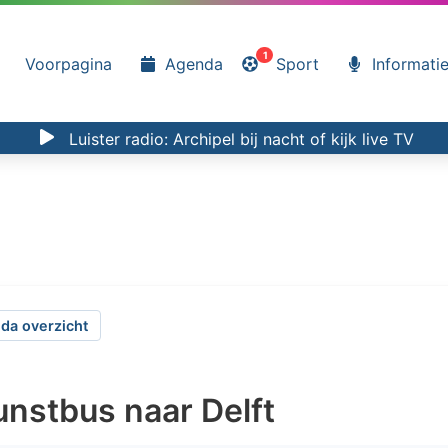
1
Voorpagina
Agenda
Sport
Informati
Luister radio:
Archipel bij nacht
of kijk
live TV
da overzicht
nstbus naar Delft