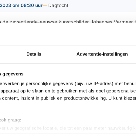
2023 om 08:30 uur
Dagtocht
 de zeventiende-eeuwse kunstschilder Johannes Vermeer t
stbus vertrekt vanaf verschillende opstappunten op Goeree
in de Nissewaard. Er is nog een aantal plekken beschikbaar
ember, 8:30 tot 19:00 uur, diverse opstapplaatsen, zo
5,-, met Rotterdampas € 35,-.
Details
Advertentie-instellingen
ze activiteit kan via de website van de Bibliotheek
w
en van de vestigingen.
w gegevens
erwerken je persoonlijke gegevens (bijv. uw IP-adres) met behul
apparaat op te slaan en te gebruiken met als doel gepersonalise
 content, inzicht in publiek en productontwikkeling. U kunt kiez
ws van Goeree-Overflakkee:
 ook graag:
duingebied Ouddorp na grootschalige inzet onder 
er uw geografische locatie, die tot een paar meter nauwkeurig k
n door het actief te scannen op specifieke eigenschappen (fingerp