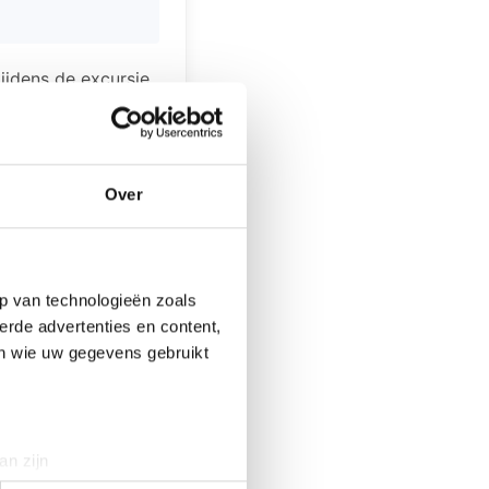
ijdens de excursie
-Overflakkee,
.
nder
Over
ww.bzhd.nl
of
p van technologieën zoals
erde advertenties en content,
en wie uw gegevens gebruikt
controle
an zijn
rinting)