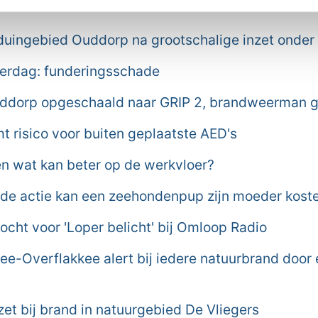
ws van Goeree-Overflakkee:
duingebied Ouddorp na grootschalige inzet onder 
derdag: funderingsschade
ddorp opgeschaald naar GRIP 2, brandweerman
 risico voor buiten geplaatste AED's
n wat kan beter op de werkvloer?
de actie kan een zeehondenpup zijn moeder kost
cht voor 'Loper belicht' bij Omloop Radio
e-Overflakkee alert bij iedere natuurbrand door
et bij brand in natuurgebied De Vliegers