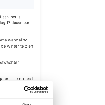
 aan, het is
rdag 17 december
korte wandeling
de winter te zien
boswachter
aan jullie op pad
centrum met
Over