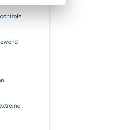
controle
 gewond
en
 extreme