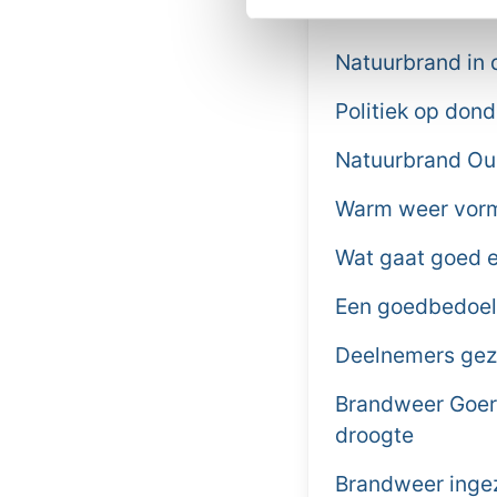
Meer nieu
Natuurbrand in 
Politiek op don
Natuurbrand Ou
Warm weer vormt
Wat gaat goed e
Een goedbedoel
Deelnemers gezo
Brandweer Goere
droogte
Brandweer ingez