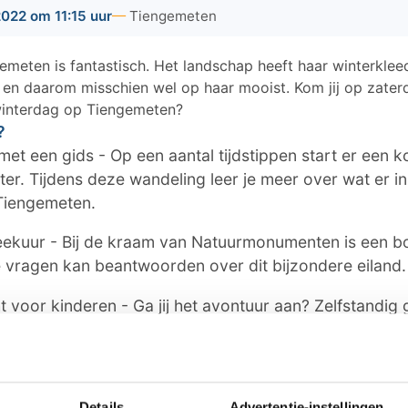
022 om 11:15 uur
Tiengemeten
meten is fantastisch. Het landschap heeft haar winterkleed
r en daarom misschien wel op haar mooist. Kom jij op zate
interdag op Tiengemeten?
?
met een gids - Op een aantal tijdstippen start er een 
r. Tijdens deze wandeling leer je meer over wat er in 
 Tiengemeten.
ekuur - Bij de kraam van Natuurmonumenten is een 
e vragen kan beantwoorden over dit bijzondere eiland.
voor kinderen - Ga jij het avontuur aan? Zelfstandig g
de sporen met deze spannende speurtocht.
Er is een kleinschalige lokale markt in het bezoekers
lekkers voor in de winter.
Details
Advertentie-instellingen