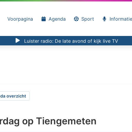
Voorpagina
Agenda
Sport
Informati
Luister radio:
De late avond
of kijk
live TV
da overzicht
rdag op Tiengemeten