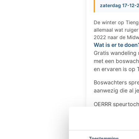
zaterdag 17-12-2
De winter op Tienge
allemaal wat ruige
2022 naar de Midw
Wat is er te doen
Gratis wandeling 
met een boswachte
en ervaren is op
Boswachters spre
aanwezig die al j
OERRR speurtocht 
en op zoek naar 
Midwintermarkt - 
allerlei leuks en 
Toestemming