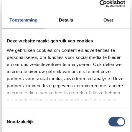
Mail naar
redactie@omroeparchipel.nl
💬
WhatsApp
0187-609512
Toestemming
Details
Over
Bel naar
0187-682630
📞
Deze website maakt gebruik van cookies
We gebruiken cookies om content en advertenties te
Foutje gezien of twijfel over een advertentie?
personaliseren, om functies voor social media te bieden
Zie je een fout in dit artikel, werkt iets niet goed of kom je een
en om ons websiteverkeer te analyseren. Ook delen we
advertentie tegen die niet klopt? Laat het ons weten via
informatie over uw gebruik van onze site met onze
redactie@omroeparchipel.nl
. We kijken er graag naar.
partners voor social media, adverteren en analyse. Deze
partners kunnen deze gegevens combineren met andere
informatie die u aan ze heeft verstrekt of die ze hebben
verzameld op basis van uw gebruik van hun services.
Andere events
Toestemmingsselectie
Noodzakelijk
Magic Summer show met Steven Kazàn
DI
11
📍
Ouddorp
🕐
17:00