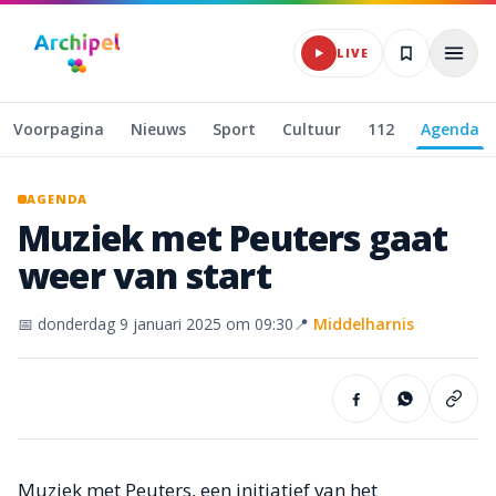
Naar hoofdinhoud
LIVE
Voorpagina
Nieuws
Sport
Cultuur
112
Agenda
AGENDA
Muziek
met
Peuters
gaat
weer
van
start
📅
donderdag 9 januari 2025
om 09:30
📍
Middelharnis
Muziek met Peuters, een initiatief van het